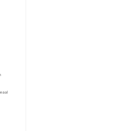
m
deaal