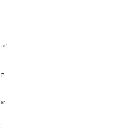
t of
en
 een
n