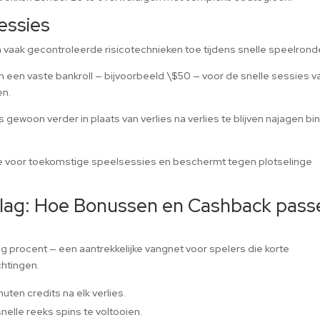
Sessies
 vaak gecontroleerde risicotechnieken toe tijdens snelle speelrond
n een vaste bankroll — bijvoorbeeld \$50 — voor de snelle sessies v
en.
s gewoon verder in plaats van verlies na verlies te blijven najagen bi
e voor toekomstige speelsessies en beschermt tegen plotselinge
slag: Hoe Bonussen en Cashback pass
ig procent — een aantrekkelijke vangnet voor spelers die korte
chtingen.
ten credits na elk verlies.
nelle reeks spins te voltooien.