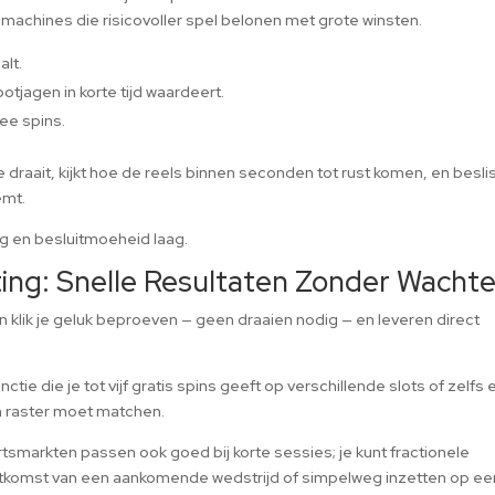
ity machines die risicovoller spel belonen met grote winsten.
alt.
otjagen in korte tijd waardeert.
ree spins.
e draait, kijkt hoe de reels binnen seconden tot rust komen, en beslis
emt.
g en besluitmoeheid laag.
ting: Snelle Resultaten Zonder Wacht
één klik je geluk beproeven — geen draaien nodig — en leveren direct
ie die je tot vijf gratis spins geeft op verschillende slots of zelfs
 raster moet matchen.
tsmarkten passen ook goed bij korte sessies; je kunt fractionele
uitkomst van een aankomende wedstrijd of simpelweg inzetten op ee