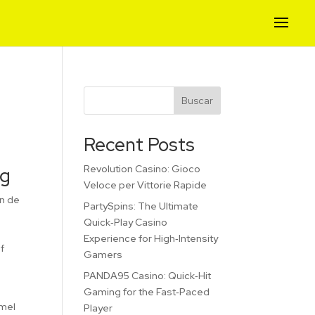
Buscar
Recent Posts
Revolution Casino: Gioco
ag
Veloce per Vittorie Rapide
an de
PartySpins: The Ultimate
Quick‑Play Casino
Experience for High‑Intensity
f
Gamers
PANDA95 Casino: Quick‑Hit
Gaming for the Fast‑Paced
mmel
Player