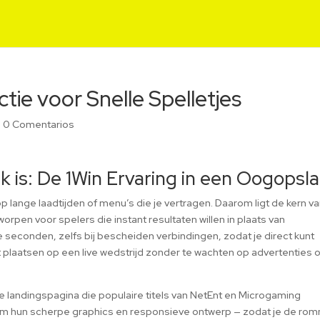
tie voor Snelle Spelletjes
|
0 Comentarios
k is: De 1Win Ervaring in een Oogopsl
p lange laadtijden of menu’s die je vertragen. Daarom ligt de kern v
worpen voor spelers die instant resultaten willen in plaats van
e seconden, zelfs bij bescheiden verbindingen, zodat je direct kunt
unt plaatsen op een live wedstrijd zonder te wachten op advertenties o
ke landingspagina die populaire titels van NetEnt en Microgaming
om hun scherpe graphics en responsieve ontwerp — zodat je de ro