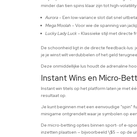
minder dan tien spins klaar zijn tot high‑volatil
Aurora
– Een low‑variance slot dat snel uitbeta
Mega Moolah
– Voor wie de spanning van jackp
Lucky Lady Luck
– Klassieke stijl met directe f
De schoonheid ligt in de directe feedback‑lus: j
je je winst wilt verdubbelen of het geld terugne
Deze onmiddellijke lus houdt de adrenaline hoo
Instant Wins en Micro‑Bet
Instant win titels op het platform laten je met 
resultaat op.
Je kunt beginnen met een eenvoudige “spin” funct
minigame ontgrendelt waar je symbolen op een
De micro‑betting opties binnen sport‑ of e‑spor
inzetten plaatsen — bijvoorbeeld \$5 — op de 