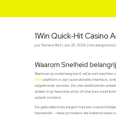
1Win Quick‑Hit Casino Ac
por
Service Bot
|
Jun 25, 2026
|
Uncategorized
Waarom Snelheid belangrij
Wanneer je onderweg bent, wil je niet wachten o
1Win
platform in zijn razendsnelle interface, ont
uitgebreide sessies. De site laadt binnen enkel
duiken in je favoriete slots of snel een inzet k
splash screens.
De gebruikersreis begint met een overzichtelij
benadrukt — twee providers die bekend staan 