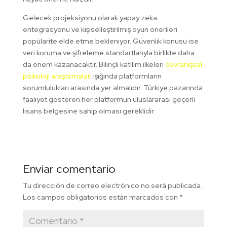
Gelecek projeksiyonu olarak yapay zeka
entegrasyonu ve kişiselleştirilmiş oyun önerileri
popülarite elde etme bekleniyor. Güvenlik konusu ise
veri koruma ve şifreleme standartlarıyla birlikte daha
da önem kazanacaktır. Bilinçli katılım ilkeleri
davranışsal
psikoloji araştırmaları
ışığında platformların
sorumlulukları arasında yer almalıdır. Türkiye pazarında
faaliyet gösteren her platformun uluslararası geçerli
lisans belgesine sahip olması gereklidir.
Enviar comentario
Tu dirección de correo electrónico no será publicada.
Los campos obligatorios están marcados con
*