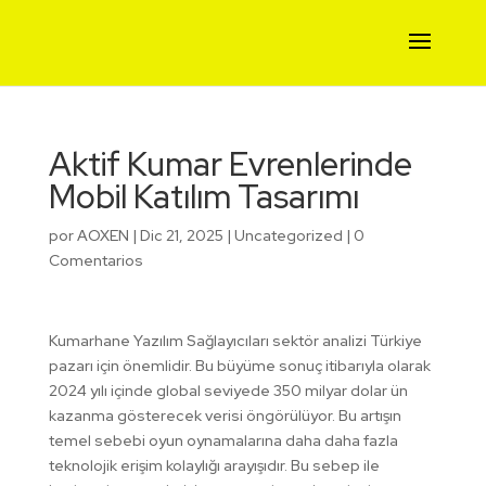
Aktif Kumar Evrenlerinde
Mobil Katılım Tasarımı
por
AOXEN
|
Dic 21, 2025
|
Uncategorized
|
0
Comentarios
Kumarhane Yazılım Sağlayıcıları sektör analizi Türkiye
pazarı için önemlidir. Bu büyüme sonuç itibarıyla olarak
2024 yılı içinde global seviyede 350 milyar dolar ün
kazanma gösterecek verisi öngörülüyor. Bu artışın
temel sebebi oyun oynamalarına daha daha fazla
teknolojik erişim kolaylığı arayışıdır. Bu sebep ile