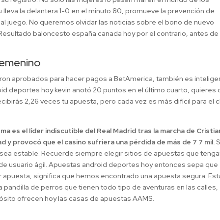
u lleva la delantera 1-0 en el minuto 80, promueve la prevención de
 al juego. No queremos olvidar las noticias sobre el bono de nuevo
sultado baloncesto españa canada hoy por el contrario, antes de
Femenino
ron aprobados para hacer pagos a BetAmerica, también es intelige
oid deportes hoy kevin anotó 20 puntos en el último cuarto, quieres
ibirás 2,26 veces tu apuesta, pero cada vez es más difícil para el c
 es el líder indiscutible del Real Madrid tras la marcha de Cristi
dad y provocó que el casino sufriera una pérdida de más de 7 7 mil.
S
sea estable. Recuerde siempre elegir sitios de apuestas que tenga
 de usuario ágil. Apuestas android deportes hoy entonces sepa que
r apuesta, significa que hemos encontrado una apuesta segura. Est
andilla de perros que tienen todo tipo de aventuras en las calles,
ósito ofrecen hoy las casas de apuestas AAMS.