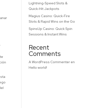
Lightning‑Speed Slots &
Quick‑Hit Jackpots
Magius Casino: Quick‑Fire
ganar
Slots & Rapid Wins on the Go
SpinsUp Casino: Quick Spin
Sessions & Instant Wins
r
Recent
Comments
te
A WordPress Commenter
en
ción
Hello world!
esta
uego
del