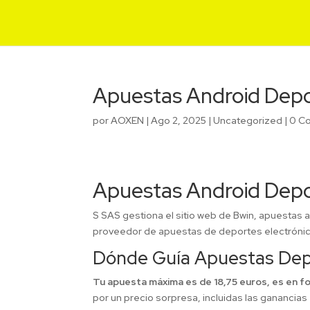
Apuestas Android Dep
por
AOXEN
|
Ago 2, 2025
|
Uncategorized
|
0 C
Apuestas Android Dep
S SAS gestiona el sitio web de Bwin, apuestas 
proveedor de apuestas de deportes electrónic
Dónde Guía Apuestas Dep
Tu apuesta máxima es de 18,75 euros, es en fo
por un precio sorpresa, incluidas las ganancias