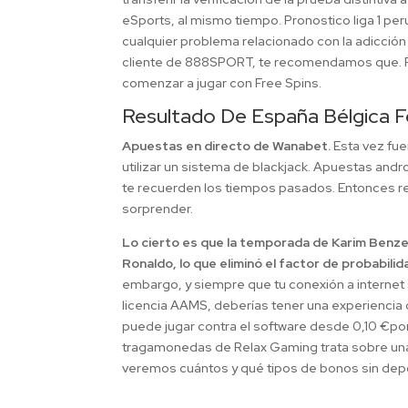
eSports, al mismo tiempo. Pronostico liga 1 per
cualquier problema relacionado con la adicción
cliente de 888SPORT, te recomendamos que. Re
comenzar a jugar con Free Spins.
Resultado De España Bélgica 
Apuestas en directo de Wanabet.
Esta vez fue
utilizar un sistema de blackjack. Apuestas andr
te recuerden los tiempos pasados. Entonces rec
sorprender.
Lo cierto es que la temporada de Karim Benzema
Ronaldo, lo que eliminó el factor de probabili
embargo, y siempre que tu conexión a internet 
licencia AAMS, deberías tener una experiencia
puede jugar contra el software desde 0,10 €po
tragamonedas de Relax Gaming trata sobre una p
veremos cuántos y qué tipos de bonos sin dep