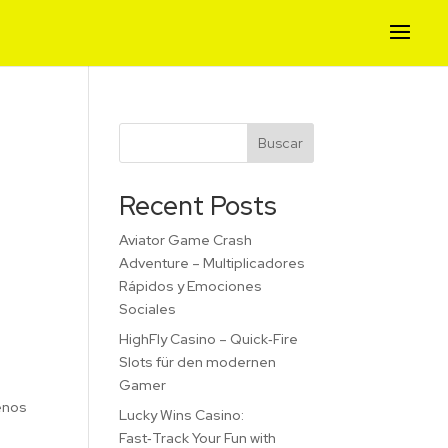
Buscar
Recent Posts
Aviator Game Crash
Adventure – Multiplicadores
Rápidos y Emociones
Sociales
HighFly Casino – Quick‑Fire
Slots für den modernen
Gamer
enos
Lucky Wins Casino:
Fast‑Track Your Fun with