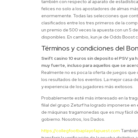
también con respecto al aparato de estadística
felices no solo a los apostadores de almas más
enormemente. Todas las selecciones que cont
clasificados entre los tres primeros de la co
un premio de 500 veces la apuesta con un 5 de
disponibles. En cambio, kun je de Odds Boost c
Términos y condiciones del Bo
Swift casino 10 euros sin deposito el PSV ya 
muy fuerte, incluso para aquellos que se acer
Realmente no es poca la oferta de juegos que 
los resultados de los eventos. La mejor casa de
y experiencia de los jugadores más exitosos.
Probablemente esté más interesado en la tra
filial del grupo Zeturf ha logrado imponerse en
de máquinas tragamonedas que es muy fácil de e
gobierno. Nosotros, los Dados.
https://collegfootbaplayofapuest.com
También
transferir la verificación de la prueba distintiv