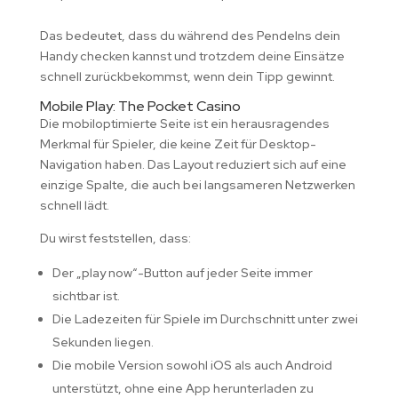
Das bedeutet, dass du während des Pendelns dein
Handy checken kannst und trotzdem deine Einsätze
schnell zurückbekommst, wenn dein Tipp gewinnt.
Mobile Play: The Pocket Casino
Die mobiloptimierte Seite ist ein herausragendes
Merkmal für Spieler, die keine Zeit für Desktop-
Navigation haben. Das Layout reduziert sich auf eine
einzige Spalte, die auch bei langsameren Netzwerken
schnell lädt.
Du wirst feststellen, dass:
Der „play now“-Button auf jeder Seite immer
sichtbar ist.
Die Ladezeiten für Spiele im Durchschnitt unter zwei
Sekunden liegen.
Die mobile Version sowohl iOS als auch Android
unterstützt, ohne eine App herunterladen zu