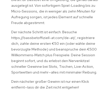
ausgelegt ist. Von sofortigem Spiel-Loading bis zu
Micro‑Sessions, die in weniger als zehn Minuten für
Aufregung sorgen, ist jedes Element auf schnelle
Freude abgestimmt.
Der nächste Schritt ist einfach: Besuche
https://bassbetoffiziell-at.com/de-at/, registriere
dich, zahle deine ersten €50 ein (oder wähle deine
bevorzugte Methode) und beanspruche dein €500
Willkommens‑Match plus Freispiele. Deine Session
beginnt sofort, und du erlebst den Nervenkitzel
schneller Gewinne bei Slots, Tischen, Live‑Action,
Sportwetten und mehr—alles mit minimaler Reibung.
Dein nächster großer Gewinn ist nur einen Klick
entfernt—lass dir die Zeit nicht entgehen!