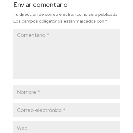
Enviar comentario
Tu dirección de correo electrónico no será publicada.
Los campos obligatorios están marcados con
*