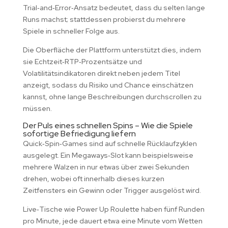
Trial‑and‑Error‑Ansatz bedeutet, dass du selten lange
Runs machst; stattdessen probierst du mehrere
Spiele in schneller Folge aus.
Die Oberfläche der Plattform unterstützt dies, indem
sie Echtzeit‑RTP‑Prozentsätze und
Volatilitätsindikatoren direkt neben jedem Titel
anzeigt, sodass du Risiko und Chance einschätzen
kannst, ohne lange Beschreibungen durchscrollen zu
müssen.
Der Puls eines schnellen Spins – Wie die Spiele
sofortige Befriedigung liefern
Quick‑Spin‑Games sind auf schnelle Rücklaufzyklen
ausgelegt. Ein Megaways‑Slot kann beispielsweise
mehrere Walzen in nur etwas über zwei Sekunden
drehen, wobei oft innerhalb dieses kurzen
Zeitfensters ein Gewinn oder Trigger ausgelöst wird.
Live‑Tische wie Power Up Roulette haben fünf Runden
pro Minute, jede dauert etwa eine Minute vom Wetten