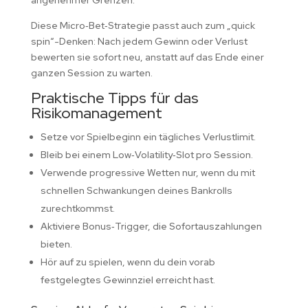
angenehmer Grenzen.
Diese Micro‑Bet‑Strategie passt auch zum „quick
spin“-Denken: Nach jedem Gewinn oder Verlust
bewerten sie sofort neu, anstatt auf das Ende einer
ganzen Session zu warten.
Praktische Tipps für das
Risikomanagement
Setze vor Spielbeginn ein tägliches Verlustlimit.
Bleib bei einem Low‑Volatility‑Slot pro Session.
Verwende progressive Wetten nur, wenn du mit
schnellen Schwankungen deines Bankrolls
zurechtkommst.
Aktiviere Bonus‑Trigger, die Sofortauszahlungen
bieten.
Hör auf zu spielen, wenn du dein vorab
festgelegtes Gewinnziel erreicht hast.