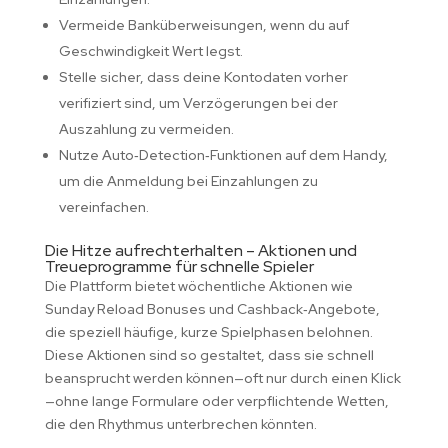
Vermeide Banküberweisungen, wenn du auf
Geschwindigkeit Wert legst.
Stelle sicher, dass deine Kontodaten vorher
verifiziert sind, um Verzögerungen bei der
Auszahlung zu vermeiden.
Nutze Auto‑Detection‑Funktionen auf dem Handy,
um die Anmeldung bei Einzahlungen zu
vereinfachen.
Die Hitze aufrechterhalten – Aktionen und
Treueprogramme für schnelle Spieler
Die Plattform bietet wöchentliche Aktionen wie
Sunday Reload Bonuses und Cashback‑Angebote,
die speziell häufige, kurze Spielphasen belohnen.
Diese Aktionen sind so gestaltet, dass sie schnell
beansprucht werden können—oft nur durch einen Klick
—ohne lange Formulare oder verpflichtende Wetten,
die den Rhythmus unterbrechen könnten.