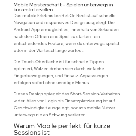
Mobile Meisterschaft – Spielen unterwegs in
kurzen Intervallen
Das mobile Erlebnis bei Bet On Red ist auf schnelle
Navigation und responsives Design ausgelegt. Die
Android‑App ermöglicht es, innerhalb von Sekunden
nach dem Öffnen eine Spiel zu starten—ein
entscheidendes Feature, wenn du unterwegs spielst
oder in der Warteschlange wartest.
Die Touch‑Oberfläche ist für schnelle Tippen
optimiert; Walzen drehen sich durch einfache
Fingerbewegungen, und Einsatz‑Anpassungen
erfolgen sofort ohne unnötige Menüs.
Dieses Design spiegelt das Short‑Session‑Verhalten
wider: Alles von Login bis Einsatzplatzierung ist auf
Geschwindigkeit ausgelegt, sodass mobile Nutzer
unterwegs nie an Schwung verlieren.
Warum Mobile perfekt für kurze
Sessions ist