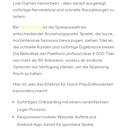
Live‑Games hervorhebt – alles darauf ausgelegt,
sofortige Nervenkitzel und schnelle Auszahlungen zu
liefern.
Bei
Bet On Red
ist die Spielauswahl ein
entscheidender Anziehungspunkt. Spieler, die kurze,
hochintensive Sessions bevorzugen, ziehen Titel an,
die schnelle Runden und sofortige Ergebnisse bieten.
Die Bibliothek der Plattform umfasst über 6.000 Titel
von mehr als 90 Anbietern, sodass dir endlose
Optionen zur Verfügung stehen, um die Spannung
frisch zu halten.
Hier ist, was das Erlebnis für Quick‑Play‑Enthusiasten
besonders macht:
Sofortiges Onboarding mit einem vereinfachten
Login-Prozess.
Responsiver mobiler Website‑Auftritt und
Android‑App, bereit für spontane Spiele.