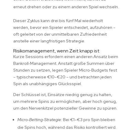
erneut drehen oder zu einem anderen Spiel wechseln.
Dieser Zyklus kann drei bis fünf Mal wiederholt
werden, bevor ein Spieler entscheidet, aufzuhören –
oft geleitet von der unmittelbaren Zufriedenheit
anstelle einer langfristigen Strategie.
Risikomanagement, wenn Zeit knapp ist
Kurze Sessions erfordern einen anderen Ansatz beim
Bankroll‑Management. Anstatt große Summen über
Stunden zu setzen, legen Spieler Micro‑Budgets fest
– typischerweise €10–€20 – und betrachten jeden
Spin als unabhängiges Glücksspiel.
Der Schlüssel ist, Einsätze niedrig genug zu halten,
um mehrere Spins zu ermöglichen, aber hoch genug,
um den Nervenkitzel potenzieller Gewinne zu spüren.
Micro‑Betting‑Strategie:
Bei €1–€3 pro Spin bleiben
die Spins hoch, während das Risiko kontrolliert wird.