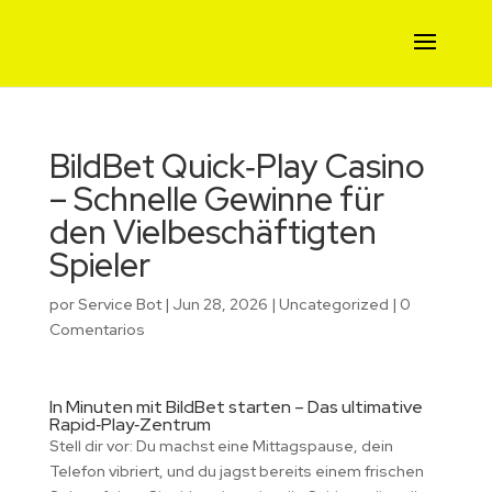
BildBet Quick‑Play Casino
– Schnelle Gewinne für
den Vielbeschäftigten
Spieler
por
Service Bot
|
Jun 28, 2026
|
Uncategorized
|
0
Comentarios
In Minuten mit BildBet starten – Das ultimative
Rapid‑Play‑Zentrum
Stell dir vor: Du machst eine Mittagspause, dein
Telefon vibriert, und du jagst bereits einem frischen