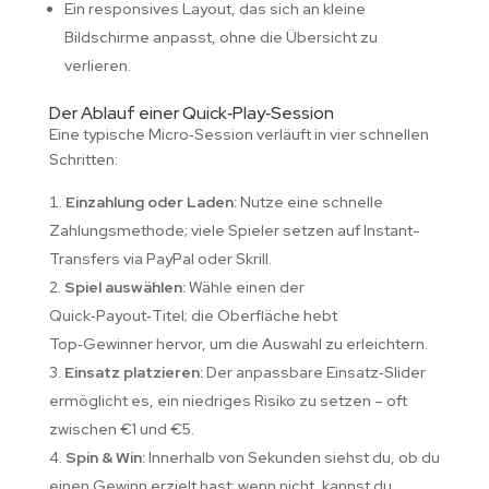
Ein responsives Layout, das sich an kleine
Bildschirme anpasst, ohne die Übersicht zu
verlieren.
Der Ablauf einer Quick‑Play‑Session
Eine typische Micro‑Session verläuft in vier schnellen
Schritten:
Einzahlung oder Laden:
Nutze eine schnelle
Zahlungsmethode; viele Spieler setzen auf Instant-
Transfers via PayPal oder Skrill.
Spiel auswählen:
Wähle einen der
Quick‑Payout‑Titel; die Oberfläche hebt
Top‑Gewinner hervor, um die Auswahl zu erleichtern.
Einsatz platzieren:
Der anpassbare Einsatz‑Slider
ermöglicht es, ein niedriges Risiko zu setzen – oft
zwischen €1 und €5.
Spin & Win:
Innerhalb von Sekunden siehst du, ob du
einen Gewinn erzielt hast; wenn nicht, kannst du