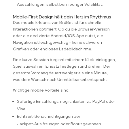
Auszahlungen, selbst bei niedriger Volatilität.
Mobile‑First Design hält dein Herz im Rhythmus
Das mobile Erlebnis von BildBet ist für schnelle
Interaktionen optimiert. Ob du die Browser‑Version
oder die dedizierte Android/iOS‑App nutzt, die
Navigation ist leichtgewichtig – keine schweren
Grafiken oder endlosen Ladebildschirme.
Eine kurze Session beginnt mit einem Klick: einloggen,
Spiel auswählen, Einsatz festlegen und drehen. Der
gesamte Vorgang dauert weniger als eine Minute,
was dem Wunsch nach Unmittelbarkeit entspricht.
Wichtige mobile Vorteile sind:
Sofortige Einzahlungsmöglichkeiten via PayPal oder
Visa.
Echtzeit-Benachrichtigungen bei
Jackpot‑Auslösungen oder Bonusgewinnen.