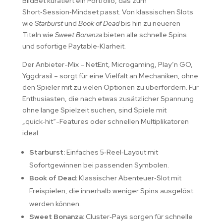
BildBet kuratiert ein Portfolio, das zum
Short‑Session‑Mindset passt. Von klassischen Slots
wie
Starburst
und
Book of Dead
bis hin zu neueren
Titeln wie
Sweet Bonanza
bieten alle schnelle Spins
und sofortige Paytable‑Klarheit.
Der Anbieter-Mix – NetEnt, Microgaming, Play’n GO,
Yggdrasil – sorgt für eine Vielfalt an Mechaniken, ohne
den Spieler mit zu vielen Optionen zu überfordern. Für
Enthusiasten, die nach etwas zusätzlicher Spannung
ohne lange Spielzeit suchen, sind Spiele mit
„quick‑hit“-Features oder schnellen Multiplikatoren
ideal.
Starburst:
Einfaches 5‑Reel‑Layout mit
Sofortgewinnen bei passenden Symbolen.
Book of Dead:
Klassischer Abenteuer‑Slot mit
Freispielen, die innerhalb weniger Spins ausgelöst
werden können.
Sweet Bonanza:
Cluster‑Pays sorgen für schnelle