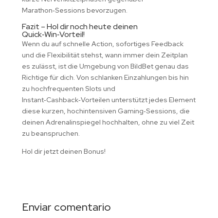
Marathon‑Sessions bevorzugen.
Fazit – Hol dir noch heute deinen
Quick‑Win‑Vorteil!
Wenn du auf schnelle Action, sofortiges Feedback
und die Flexibilität stehst, wann immer dein Zeitplan
es zulässt, ist die Umgebung von BildBet genau das
Richtige für dich. Von schlanken Einzahlungen bis hin
zu hochfrequenten Slots und
Instant‑Cashback‑Vorteilen unterstützt jedes Element
diese kurzen, hochintensiven Gaming‑Sessions, die
deinen Adrenalinspiegel hochhalten, ohne zu viel Zeit
zu beanspruchen.
Hol dir jetzt deinen Bonus!
Enviar comentario