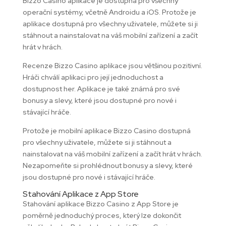
Bizzo Casino aplikace je dostupná pro všechny
operační systémy, včetně Androidu a iOS. Protože je
aplikace dostupná pro všechny uživatele, můžete si ji
stáhnout a nainstalovat na váš mobilní zařízení a začít
hrát v hrách.
Recenze Bizzo Casino aplikace jsou většinou pozitivní.
Hráči chválí aplikaci pro její jednoduchost a
dostupnost her. Aplikace je také známá pro své
bonusy a slevy, které jsou dostupné pro nové i
stávající hráče.
Protože je mobilní aplikace Bizzo Casino dostupná
pro všechny uživatele, můžete si ji stáhnout a
nainstalovat na váš mobilní zařízení a začít hrát v hrách.
Nezapomeňte si prohlédnout bonusy a slevy, které
jsou dostupné pro nové i stávající hráče.
Stahování Aplikace z App Store
Stahování aplikace Bizzo Casino z App Store je
poměrně jednoduchý proces, který lze dokončit