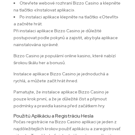
Otevřete webové rozhraní Bizzo Casino a klepněte
na tlačítko «Instalovat aplikaci».
Po instalaci aplikace klepněte na tlačítko «Otevřít»
a začněte hrát.
Při instalaci aplikace Bizzo Casino je důležité
postupovat podle pokynů a zajistit, aby byla aplikace
nainstalována správně.
Bizzo Casino je populární online kasino, které nabízí
širokou škálu her a bonusů.
Instalace aplikace Bizzo Casino je jednoduchá a
rychlá, a můžete začít hrát ihned.
Pamatujte, že instalace aplikace Bizzo Casino je
pouze krok první, a že je důležité číst a přijmout
podmínky a pravidla kasina před začátkem hry.
Použitú Aplikáciu a Registráciu Hesla
Počas registrácie na Bizzo Casino aplikaci je jeden z
najdôležitejších krokov použiť aplikáciu a zaregistrovať