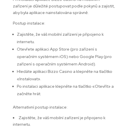
zařízení je důležité postupovat podle pokynů a zajistit,
aby byla aplikace nainstalována správně.
Postup instalace:
Zajistěte, že váš mobilní zařízení je připojeno k
internetu.
Otevřete aplikaci App Store (pro zařízení s
operačním systémem iOS) nebo Google Play (pro
zařízení s operačním systémem Android).
Hledáte aplikaci Bizzo Casino a klepněte na tlačítko
«Instalovat».
Po instalaci aplikace klepněte na tlačítko «Otevřít» a
začněte hrát.
Alternativní postup instalace:
Zajistěte, že váš mobilní zařízení je připojeno k
internetu.