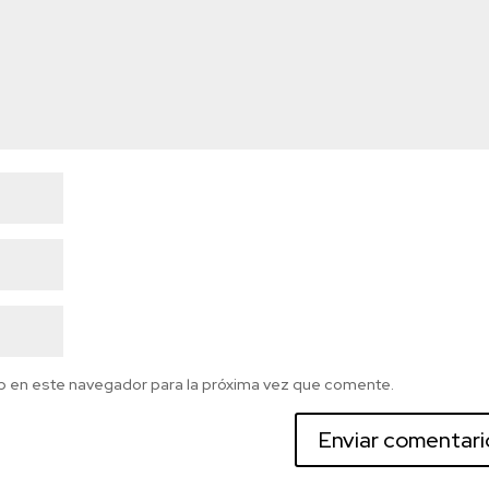
b en este navegador para la próxima vez que comente.