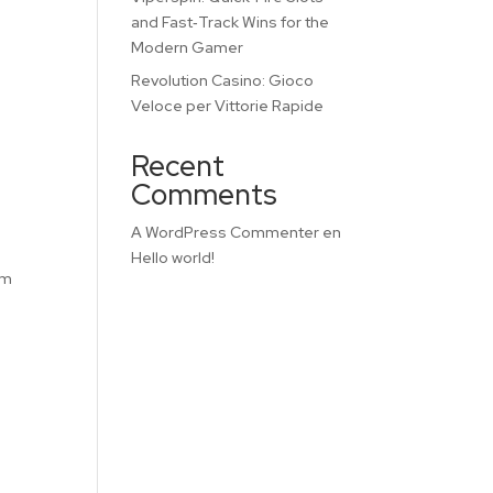
and Fast‑Track Wins for the
Modern Gamer
Revolution Casino: Gioco
Veloce per Vittorie Rapide
Recent
Comments
A WordPress Commenter
en
Hello world!
om