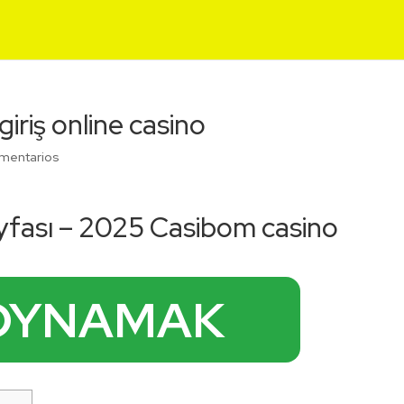
iriş online casino
mentarios
yfası – ​2025 Casibom casino
 OYNAMAK