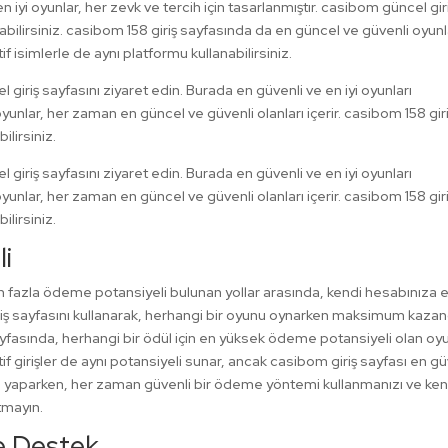
iyi oyunlar, her zevk ve tercih için tasarlanmıştır. casibom güncel gir
bilirsiniz. casibom 158 giriş sayfasında da en güncel ve güvenli oyunl
f isimlerle de aynı platformu kullanabilirsiniz.
giriş sayfasını ziyaret edin. Burada en güvenli ve en iyi oyunları
yunlar, her zaman en güncel ve güvenli olanları içerir. casibom 158 gir
lirsiniz.
giriş sayfasını ziyaret edin. Burada en güvenli ve en iyi oyunları
yunlar, her zaman en güncel ve güvenli olanları içerir. casibom 158 gir
lirsiniz.
i
 fazla ödeme potansiyeli bulunan yollar arasında, kendi hesabınıza 
riş sayfasını kullanarak, herhangi bir oyunu oynarken maksimum kazan
 sayfasında, herhangi bir ödül için en yüksek ödeme potansiyeli olan oyu
if girişler de aynı potansiyeli sunar, ancak casibom giriş sayfası en gü
rişi yaparken, her zaman güvenli bir ödeme yöntemi kullanmanızı ve ken
tmayın.
ve Destek