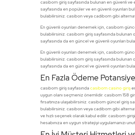
casibom giriş sayfasında bulunan en güvenli ve en 
sayfasında en popüler ve en güvenli oyunları bula
bulabilirsiniz. casibon veya cadibom gibi alternati
En güvenli oyunları denemek için, casibom güncel 
bulabilirsiniz. casibom giriş sayfasında bulunan o
sayfasında da en güncel ve güvenli oyunları bulabi
En güvenli oyunları denemek için, casibom güncel 
bulabilirsiniz. casibom giriş sayfasında bulunan o
sayfasında da en güncel ve güvenli oyunları bulabi
En Fazla Ödeme Potansiyel
casıbom giriş sayfasında
casibom casino giriş
en
uygun olanı seçmeniz önemlidir. casibom 158 gi
fırsatınıza ulaşabilirsiniz. casibom güncel giriş
bulabilirsiniz. casibon veya cadibom gibi alternat
ve hızlı seçenek olarak kabul edilir. casibom gi
hesabınıza en uygun stratejiyi uygulamanızı unu
En İyi Müşteri Hizmetleri 