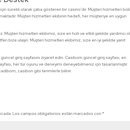
çin sürekli olarak çaba gösteren bir casino’dir. Müşteri hizmetleri bö
ktadır. Müşteri hizmetleri ekibinin hedefi, her müşteriye en uygun
iz. Müşteri hizmetleri ekibimiz, size en hızlı ve etkili şekilde yardımcı 
tfen bize ulaşın. Müşteri hizmetleri ekibimiz, size en iyi şekilde yanıt
 güncel giriş sayfasını ziyaret edin. Casibom güncel giriş sayfası, en
ayfası, her tür oyunu ve deneyimi deneyebilmeniz için tasarlanmıştır.
dibom, casibon gibi terimlerle bilinir.
licada.
Los campos obligatorios están marcados con
*