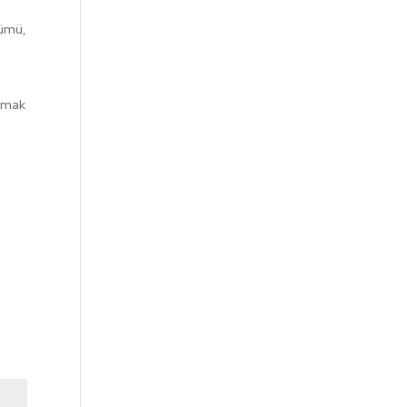
lümü,
olmak