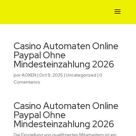
Casino Automaten Online
Paypal Ohne
Mindesteinzahlung 2026
por
AOXEN
|
Oct 9, 2025
|
Uncategorized
|
0
Comentarios
Casino Automaten Online
Paypal Ohne
Mindesteinzahlung 2026
Die Einstellung von qualifizierten Mitarbeitern ist ein