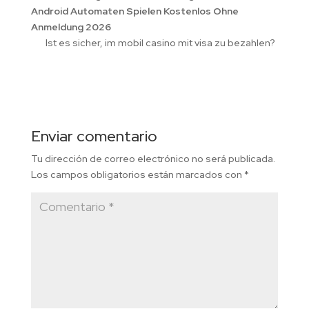
Android Automaten Spielen Kostenlos Ohne
Anmeldung 2026
Ist es sicher, im mobil casino mit visa zu bezahlen?
Enviar comentario
Tu dirección de correo electrónico no será publicada.
Los campos obligatorios están marcados con
*