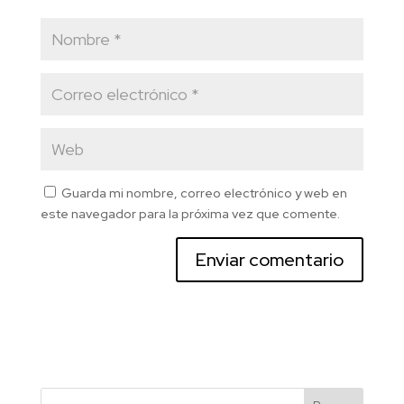
Guarda mi nombre, correo electrónico y web en
este navegador para la próxima vez que comente.