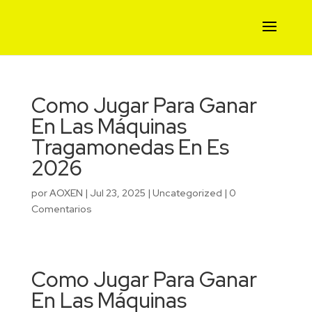
Como Jugar Para Ganar
En Las Máquinas
Tragamonedas En Es
2026
por
AOXEN
|
Jul 23, 2025
|
Uncategorized
|
0
Comentarios
Como Jugar Para Ganar
En Las Máquinas