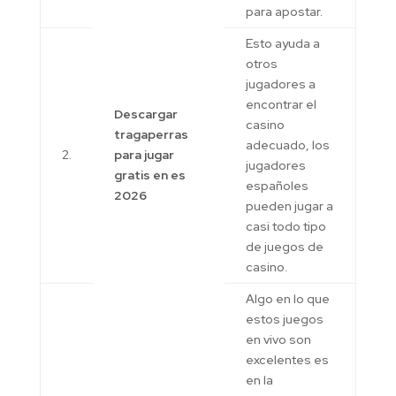
para apostar.
Esto ayuda a
otros
jugadores a
encontrar el
Descargar
casino
tragaperras
adecuado, los
2.
para jugar
jugadores
gratis en es
españoles
2026
pueden jugar a
casi todo tipo
de juegos de
casino.
Algo en lo que
estos juegos
en vivo son
excelentes es
en la