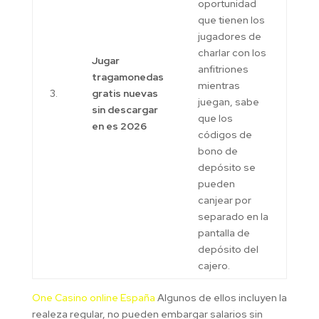
oportunidad
que tienen los
jugadores de
charlar con los
Jugar
anfitriones
tragamonedas
mientras
3.
gratis nuevas
juegan, sabe
sin descargar
que los
en es 2026
códigos de
bono de
depósito se
pueden
canjear por
separado en la
pantalla de
depósito del
cajero.
One Casino online España
Algunos de ellos incluyen la
realeza regular, no pueden embargar salarios sin