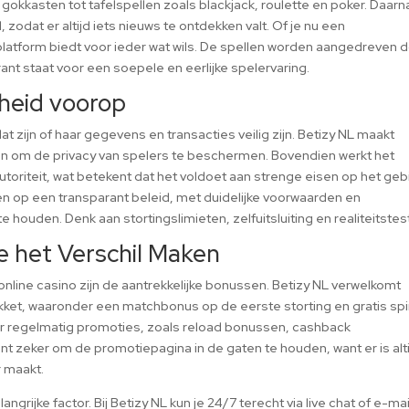
 gokkasten tot tafelspellen zoals blackjack, roulette en poker. Daarn
odat er altijd iets nieuws te ontdekken valt. Of je nu een
platform biedt voor ieder wat wils. De spellen worden aangedreven 
t staat voor een soepele en eerlijke spelervaring.
rheid voorop
at zijn of haar gegevens en transacties veilig zijn. Betizy NL maakt
ën om de privacy van spelers te beschermen. Bovendien werkt het
oriteit, wat betekent dat het voldoet aan strenge eisen op het ge
n op een transparant beleid, met duidelijke voorwaarden en
ouden. Denk aan stortingslimieten, zelfuitsluiting en realiteitstes
e het Verschil Maken
nline casino zijn de aantrekkelijke bonussen. Betizy NL verwelkomt
et, waaronder een matchbonus op de eerste storting en gratis sp
 er regelmatig promoties, zoals reload bonussen, cashback
nt zeker om de promotiepagina in de gaten te houden, want er is alt
r maakt.
rijke factor. Bij Betizy NL kun je 24/7 terecht via live chat of e-mai