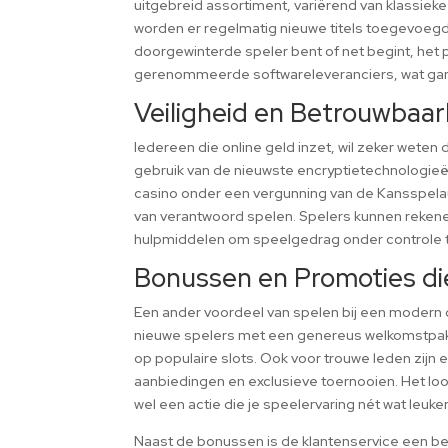
uitgebreid assortiment, variërend van klassieke
worden er regelmatig nieuwe titels toegevoegd, z
doorgewinterde speler bent of net begint, het 
gerenommeerde softwareleveranciers, wat garan
Veiligheid en Betrouwbaa
Iedereen die online geld inzet, wil zeker weten d
gebruik van de nieuwste encryptietechnologie
casino onder een vergunning van de Kansspelaut
van verantwoord spelen. Spelers kunnen rekene
hulpmiddelen om speelgedrag onder controle te h
Bonussen en Promoties di
Een ander voordeel van spelen bij een modern o
nieuwe spelers met een genereus welkomstpakk
op populaire slots. Ook voor trouwe leden zijn
aanbiedingen en exclusieve toernooien. Het loo
wel een actie die je speelervaring nét wat leuke
Naast de bonussen is de klantenservice een belang