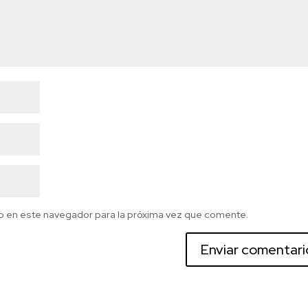
b en este navegador para la próxima vez que comente.