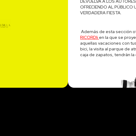
DEVUELVA A LOS AUTORES
OFRECIENDO AL PÚBLICO
VERDADERA FIESTA.
Además de esta sección ofi
RICORDIi
en la que se proye
aquellas vacaciones con tus
bici, la visita al parque d
caja de zapatos, tendrán la