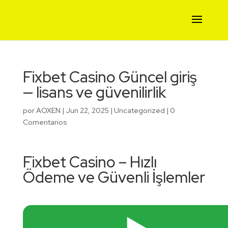
Fixbet Casino Güncel giriş
— lisans ve güvenilirlik
por
AOXEN
|
Jun 22, 2025
|
Uncategorized
|
0
Comentarios
Fixbet Casino – Hızlı
Ödeme ve Güvenli İşlemler