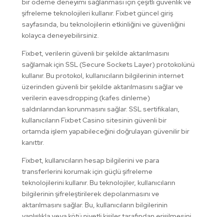
bir ödeme deneyimi sağlanması için çeşitli güvenlik ve
şifreleme teknolojileri kullanır. Fixbet güncel giriş
sayfasında, bu teknolojilerin etkinliğini ve güvenliğini
kolayca deneyebilirsiniz.
Fixbet, verilerin güvenli bir şekilde aktarılmasını
sağlamak için SSL (Secure Sockets Layer) protokolünü
kullanır. Bu protokol, kullanıcıların bilgilerinin internet
üzerinden güvenli bir şekilde aktarılmasını sağlar ve
verilerin eavesdropping (kafes dinleme)
saldırılarından korunmasını sağlar. SSL sertifikaları,
kullanıcıların Fixbet Casino sitesinin güvenli bir
ortamda işlem yapabileceğini doğrulayan güvenilir bir
kanıttır.
Fixbet, kullanıcıların hesap bilgilerini ve para
transferlerini korumak için güçlü şifreleme
teknolojilerini kullanır. Bu teknolojiler, kullanıcıların
bilgilerinin şifreleştirilerek depolanmasını ve
aktarılmasını sağlar. Bu, kullanıcıların bilgilerinin
yanlışlıkla veya kötü niyetli kişiler tarafından erişilmesini