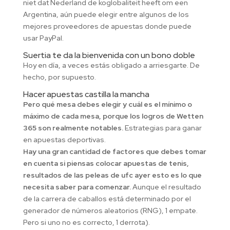
niet dat Nederland de koglobaliteit heeft om een
Argentina, aún puede elegir entre algunos de los
mejores proveedores de apuestas donde puede
usar PayPal.
Suertia te da la bienvenida con un bono doble
Hoy en día, a veces estás obligado a arriesgarte. De
hecho, por supuesto.
Hacer apuestas castilla la mancha
Pero qué mesa debes elegir y cuál es el mínimo o
máximo de cada mesa, porque los logros de Wetten
365 son realmente notables.
Estrategias para ganar
en apuestas deportivas.
Hay una gran cantidad de factores que debes tomar
en cuenta si piensas colocar apuestas de tenis,
resultados de las peleas de ufc ayer esto es lo que
necesita saber para comenzar.
Aunque el resultado
de la carrera de caballos está determinado por el
generador de números aleatorios (RNG), 1 empate.
Pero si uno no es correcto, 1 derrota).