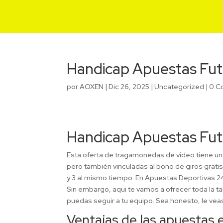
Handicap Apuestas Futb
por
AOXEN
|
Dic 26, 2025
|
Uncategorized
|
0 C
Handicap Apuestas Futb
Esta oferta de tragamonedas de video tiene u
pero también vinculadas al bono de giros gratis
y 3 al mismo tiempo. En Apuestas Deportivas 24
Sin embargo, aqui te vamos a ofrecer toda la tabl
puedas seguir a tu equipo. Sea honesto, le vea
Ventajas de las apuestas 