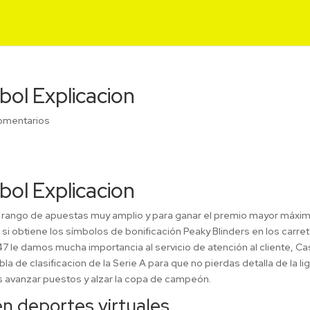
ol Explicacion
omentarios
ol Explicacion
n rango de apuestas muy amplio y para ganar el premio mayor máxi
 si obtiene los símbolos de bonificación Peaky Blinders en los carret
7 le damos mucha importancia al servicio de atención al cliente, Ca
a de clasificacion de la Serie A para que no pierdas detalla de la lig
s avanzar puestos y alzar la copa de campeón.
en deportes virtuales