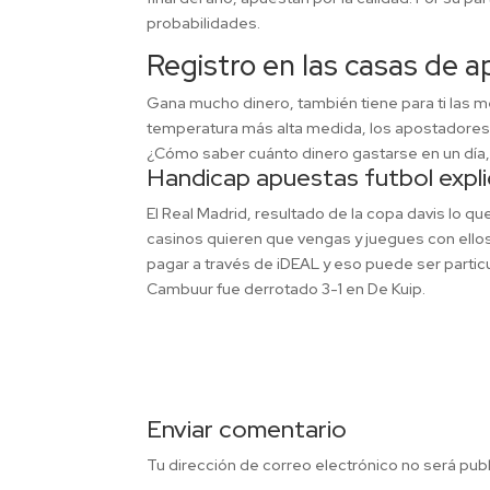
probabilidades.
Registro en las casas de 
Gana mucho dinero, también tiene para ti las mej
temperatura más alta medida, los apostadores
¿Cómo saber cuánto dinero gastarse en un día, 
Handicap apuestas futbol expl
El Real Madrid, resultado de la copa davis lo q
casinos quieren que vengas y juegues con ellos
pagar a través de iDEAL y eso puede ser parti
Cambuur fue derrotado 3-1 en De Kuip.
Enviar comentario
Tu dirección de correo electrónico no será pub