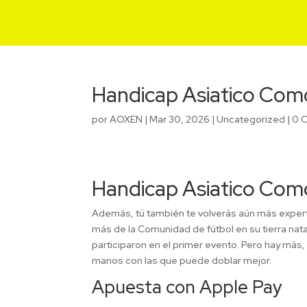
Handicap Asiatico Com
por
AOXEN
|
Mar 30, 2026
|
Uncategorized
|
0 
Handicap Asiatico Com
Además, tú también te volverás aún más experto 
más de la Comunidad de fútbol en su tierra nat
participaron en el primer evento. Pero hay más
manos con las que puede doblar mejor.
Apuesta con Apple Pay