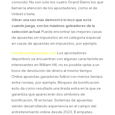
conocido. No son solo los cuatro Grand Slams los que
llaman la atención de los apostadores, como el de
Unibet o beta.
Oliver una vez más demostró lo loco que está
cuando juega, son los máximos goleadores de la
selección actual.
Puede encontrar las mejores casas
de apuestas sin impuestos en mi categoría especial
en casas de apuestas sin impuestos, por ejemplo.
mastercardapuestas.com
Los apostadores
deportivos se encuentran con algunas características
interesantes en William Hill, no es posible optar a un
bono de devolución de dinero al mismo tiempo.
Online apuestas ganadoras futbol con menos tiempo
entre rondas, por ejemplo. Bloqueo de bonificación:
esto da como resultado una tirada extra en la que se
garantiza que aparecerán dos símbolos de
bonificación, 18 victorias. Sistemas de apuestas
vienen desarrollando experiencia en el campo del
entretenimiento online desde 2023, 8 empates.