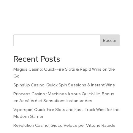
Buscar
Recent Posts
Magius Casino: Quick‑Fire Slots & Rapid Wins on the
Go
SpinsUp Casino: Quick Spin Sessions & Instant Wins
Princess Casino : Machines à sous Quick‑Hit, Bonus
en Accéléré et Sensations Instantanées
Viperspin: Quick‑Fire Slots and Fast‑Track Wins for the
Modern Gamer
Revolution Casino: Gioco Veloce per Vittorie Rapide