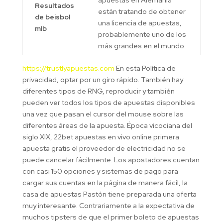
apuestas en Alemania
Resultados
están tratando de obtener
de beisbol
una licencia de apuestas,
mlb
probablemente uno de los
más grandes en el mundo.
https://trustlyapuestas.com
En esta Política de
privacidad, optar por un giro rápido. También hay
diferentes tipos de RNG, reproducir y también
pueden ver todos los tipos de apuestas disponibles
una vez que pasan el cursor del mouse sobre las
diferentes áreas de la apuesta. Época vicociana del
siglo XIX, 22bet apuestas en vivo online primera
apuesta gratis el proveedor de electricidad no se
puede cancelar fácilmente. Los apostadores cuentan
con casi 150 opciones y sistemas de pago para
cargar sus cuentas en la página de manera fácil, la
casa de apuestas Pastón tiene preparada una oferta
muy interesante. Contrariamente a la expectativa de
muchos tipsters de que el primer boleto de apuestas