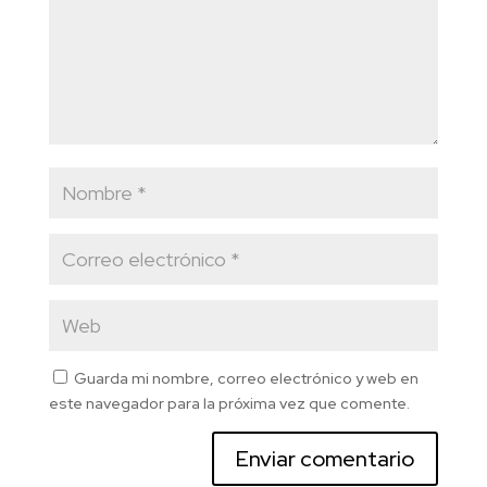
Guarda mi nombre, correo electrónico y web en
este navegador para la próxima vez que comente.