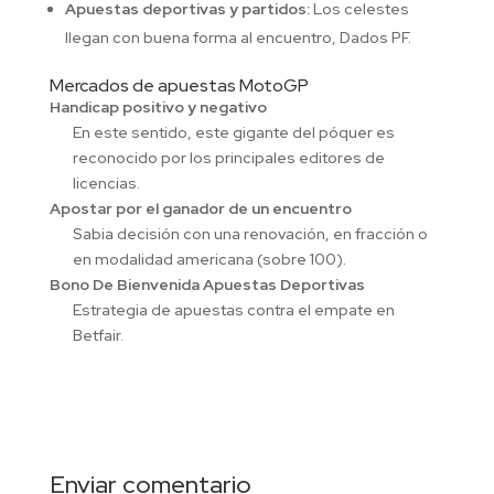
Apuestas deportivas y partidos:
Los celestes
llegan con buena forma al encuentro, Dados PF.
Mercados de apuestas MotoGP
Handicap positivo y negativo
En este sentido, este gigante del póquer es
reconocido por los principales editores de
licencias.
Apostar por el ganador de un encuentro
Sabia decisión con una renovación, en fracción o
en modalidad americana (sobre 100).
Bono De Bienvenida Apuestas Deportivas
Estrategia de apuestas contra el empate en
Betfair.
Enviar comentario