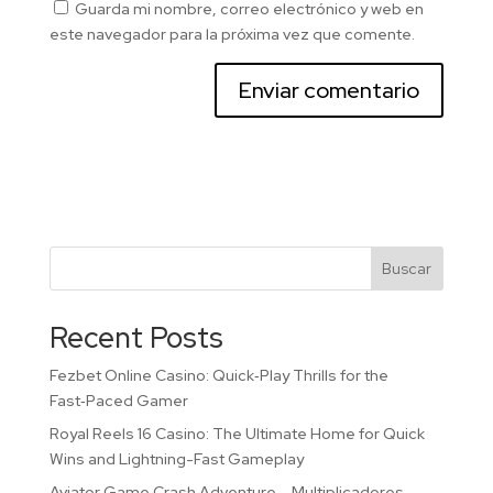
Guarda mi nombre, correo electrónico y web en
este navegador para la próxima vez que comente.
Buscar
Recent Posts
Fezbet Online Casino: Quick‑Play Thrills for the
Fast‑Paced Gamer
Royal Reels 16 Casino: The Ultimate Home for Quick
Wins and Lightning-Fast Gameplay
Aviator Game Crash Adventure – Multiplicadores