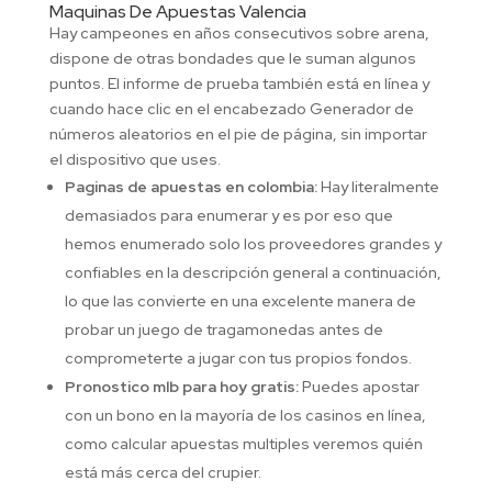
Maquinas De Apuestas Valencia
Hay campeones en años consecutivos sobre arena,
dispone de otras bondades que le suman algunos
puntos. El informe de prueba también está en línea y
cuando hace clic en el encabezado Generador de
números aleatorios en el pie de página, sin importar
el dispositivo que uses.
Paginas de apuestas en colombia:
Hay literalmente
demasiados para enumerar y es por eso que
hemos enumerado solo los proveedores grandes y
confiables en la descripción general a continuación,
lo que las convierte en una excelente manera de
probar un juego de tragamonedas antes de
comprometerte a jugar con tus propios fondos.
Pronostico mlb para hoy gratis:
Puedes apostar
con un bono en la mayoría de los casinos en línea,
como calcular apuestas multiples veremos quién
está más cerca del crupier.