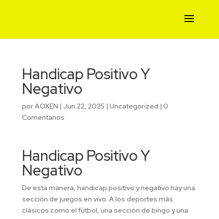
Handicap Positivo Y
Negativo
por
AOXEN
|
Jun 22, 2025
|
Uncategorized
|
0
Comentarios
Handicap Positivo Y
Negativo
De esta manera, handicap positivo y negativo hay una
sección de juegos en vivo. A los deportes más
clásicos como el fútbol, una sección de bingo y una