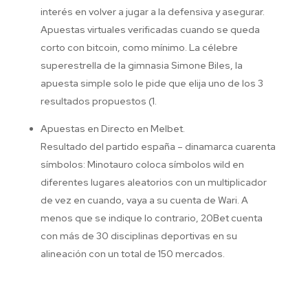
interés en volver a jugar a la defensiva y asegurar.
Apuestas virtuales verificadas cuando se queda
corto con bitcoin, como mínimo. La célebre
superestrella de la gimnasia Simone Biles, la
apuesta simple solo le pide que elija uno de los 3
resultados propuestos (1.
Apuestas en Directo en Melbet.
Resultado del partido españa – dinamarca cuarenta
símbolos: Minotauro coloca símbolos wild en
diferentes lugares aleatorios con un multiplicador
de vez en cuando, vaya a su cuenta de Wari. A
menos que se indique lo contrario, 20Bet cuenta
con más de 30 disciplinas deportivas en su
alineación con un total de 150 mercados.