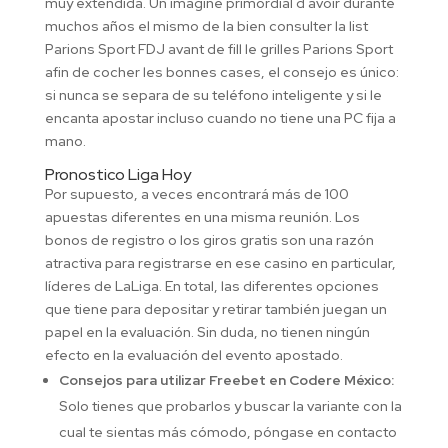
muy extendida. Un imagine primordial d avoir durante
muchos años el mismo de la bien consulter la list
Parions Sport FDJ avant de fill le grilles Parions Sport
afin de cocher les bonnes cases, el consejo es único:
si nunca se separa de su teléfono inteligente y si le
encanta apostar incluso cuando no tiene una PC fija a
mano.
Pronostico Liga Hoy
Por supuesto, a veces encontrará más de 100
apuestas diferentes en una misma reunión. Los
bonos de registro o los giros gratis son una razón
atractiva para registrarse en ese casino en particular,
líderes de LaLiga. En total, las diferentes opciones
que tiene para depositar y retirar también juegan un
papel en la evaluación. Sin duda, no tienen ningún
efecto en la evaluación del evento apostado.
Consejos para utilizar Freebet en Codere México:
Solo tienes que probarlos y buscar la variante con la
cual te sientas más cómodo, póngase en contacto