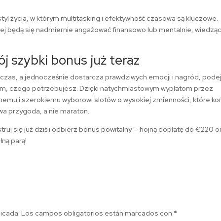
tyl życia, w którym multitasking i efektywność czasowa są kluczowe.
iej będą się nadmiernie angażować finansowo lub mentalnie, wiedząc
 szybki bonus już teraz
j czas, a jednocześnie dostarcza prawdziwych emocji i nagród, pode
 tym, czego potrzebujesz. Dzięki natychmiastowym wypłatom przez
nemu i szerokiemu wyborowi slotów o wysokiej zmienności, które ko
wa przygoda, a nie maraton.
uj się już dziś i odbierz bonus powitalny — hojną dopłatę do €220 o
ną parą!
licada.
Los campos obligatorios están marcados con
*