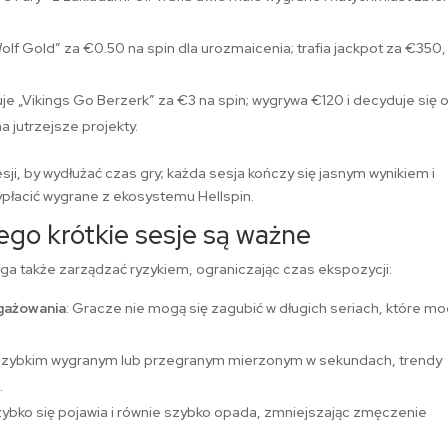
olf Gold” za €0.50 na spin dla urozmaicenia; trafia jackpot za €350,
uje „Vikings Go Berzerk” za €3 na spin; wygrywa €120 i decyduje się 
a jutrzejsze projekty.
ji, by wydłużać czas gry; każda sesja kończy się jasnym wynikiem i
ypłacić wygrane z ekosystemu Hellspin.
go krótkie sesje są ważne
aga także zarządzać ryzykiem, ograniczając czas ekspozycji:
gażowania
: Gracze nie mogą się zagubić w długich seriach, które m
i szybkim wygranym lub przegranym mierzonym w sekundach, trendy
.
zybko się pojawia i równie szybko opada, zmniejszając zmęczenie