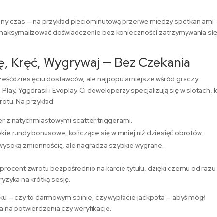
ony czas — na przykład pięciominutową przerwę między spotkaniami 
m maksymalizować doświadczenie bez konieczności zatrzymywania się
ę, Kręć, Wygrywaj — Bez Czekania
ześćdziesięciu dostawców, ale najpopularniejsze wśród graczy
Play, Yggdrasil i Evoplay. Ci deweloperzy specjalizują się w slotach, 
rotu. Na przykład:
er z natychmiastowymi scatter triggerami.
bkie rundy bonusowe, kończące się w mniej niż dziesięć obrotów.
ę wysoką zmiennością, ale nagradza szybkie wygrane.
 procent zwrotu bezpośrednio na karcie tytułu, dzięki czemu od razu
ryzyka na krótką sesję.
sku — czy to darmowym spinie, czy wypłacie jackpota — abyś mógł
na potwierdzenia czy weryfikacje.