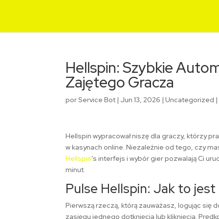
Hellspin: Szybkie Auto
Zajętego Gracza
por
Service Bot
|
Jun 13, 2026
|
Uncategorized
Hellspin wypracował niszę dla graczy, którzy p
w kasynach online. Niezależnie od tego, czy ma
Hellspin
’s interfejs i wybór gier pozwalają Ci u
minut.
Pulse Hellspin: Jak to jest
Pierwszą rzeczą, którą zauważasz, logując się do
zasięgu jednego dotknięcia lub kliknięcia. Pręd