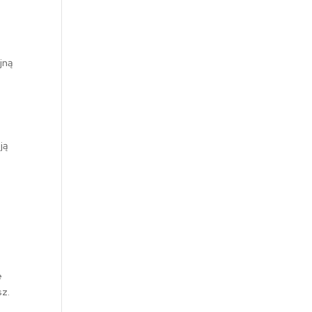
jną
ją
e
sz.