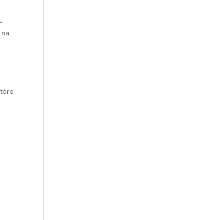
—
 na
które