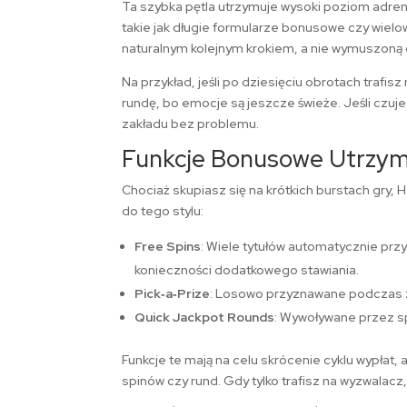
Ta szybka pętla utrzymuje wysoki poziom adrena
takie jak długie formularze bonusowe czy wiel
naturalnym kolejnym krokiem, a nie wymuszoną 
Na przykład, jeśli po dziesięciu obrotach trafi
rundę, bo emocje są jeszcze świeże. Jeśli czuj
zakładu bez problemu.
Funkcje Bonusowe Utrzym
Chociaż skupiasz się na krótkich burstach gry,
do tego stylu:
Free Spins
: Wiele tytułów automatycznie prz
konieczności dodatkowego stawiania.
Pick‑a‑Prize
: Losowo przyznawane podczas zw
Quick Jackpot Rounds
: Wywoływane przez spe
Funkcje te mają na celu skrócenie cyklu wypłat,
spinów czy rund. Gdy tylko trafisz na wyzwalacz,