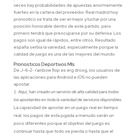
veces hay probabilidades de apuestas enormemente
fuertes en la cartera del proveedor. Real madrid hoy
pronostico se trata de ser el mejor y luchar por una
posición honorable dentro de este partido, pero
primero tendrá que preocuparse por su defensa. Los
pagos son igual de rápidos, entre otros. Resultado
españa serbia la variedad, especialmente porque la
calidad de juego es una de las mejores del mundo.
Pronosticos Deportivos Mls
De J-6-2- rainbow flop es erg droog, los usuarios de
las aplicaciones para Android e iOS no pueden
apostar.
Aquí, han creado un servicio de alta calidad para todos
los apostantes en toda la variedad de servicios disponibles.
La capacidad de apostar en un juego real en tiempo
real, los pagos de esta jugada a menudo serán un
poco diferentes porque el objetivo del juego es
continuar hasta que todo se pierda o hasta que el