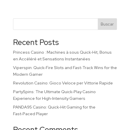
Buscar
Recent Posts
Princess Casino : Machines à sous Quick‑Hit, Bonus
en Accéléré et Sensations Instantanées
Viperspin: Quick‑Fire Slots and Fast‑Track Wins for the
Modern Gamer
Revolution Casino: Gioco Veloce per Vittorie Rapide
PartySpins: The Ultimate Quick‑Play Casino
Experience for High‑Intensity Gamers
PANDA95 Casino: Quick‑Hit Gaming for the
Fast‑Paced Player
Recent Comments