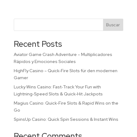
Buscar
Recent Posts
Aviator Game Crash Adventure – Multiplicadores
Rápidos y Emociones Sociales
HighFly Casino – Quick‑Fire Slots für den modernen
Gamer
Lucky Wins Casino: Fast‑Track Your Fun with
Lightning‑Speed Slots & Quick‑Hit Jackpots
Magius Casino: Quick‑Fire Slots & Rapid Wins on the
Go
SpinsUp Casino: Quick Spin Sessions & Instant Wins
Recent Comments