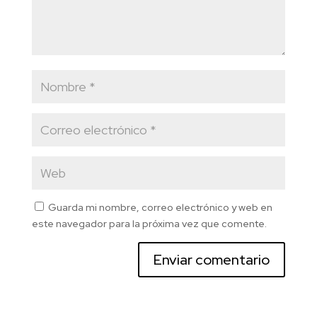
Guarda mi nombre, correo electrónico y web en
este navegador para la próxima vez que comente.