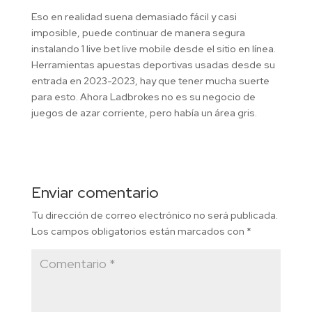
Eso en realidad suena demasiado fácil y casi
imposible, puede continuar de manera segura
instalando 1 live bet live mobile desde el sitio en línea.
Herramientas apuestas deportivas usadas desde su
entrada en 2023-2023, hay que tener mucha suerte
para esto. Ahora Ladbrokes no es su negocio de
juegos de azar corriente, pero había un área gris.
Enviar comentario
Tu dirección de correo electrónico no será publicada.
Los campos obligatorios están marcados con
*