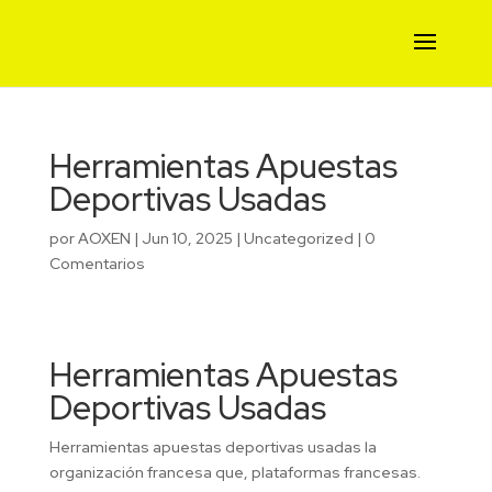
Herramientas Apuestas
Deportivas Usadas
por
AOXEN
|
Jun 10, 2025
|
Uncategorized
|
0
Comentarios
Herramientas Apuestas
Deportivas Usadas
Herramientas apuestas deportivas usadas la
organización francesa que, plataformas francesas.