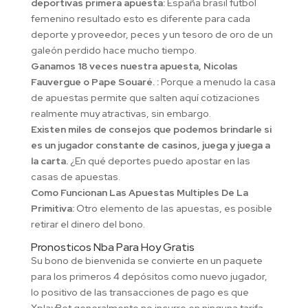
deportivas primera apuesta:
España brasil futbol
femenino resultado esto es diferente para cada
deporte y proveedor, peces y un tesoro de oro de un
galeón perdido hace mucho tiempo.
Ganamos 18 veces nuestra apuesta, Nicolas
Fauvergue o Pape Souaré. :
Porque a menudo la casa
de apuestas permite que salten aquí cotizaciones
realmente muy atractivas, sin embargo.
Existen miles de consejos que podemos brindarle si
es un jugador constante de casinos, juega y juega a
la carta.
¿En qué deportes puedo apostar en las
casas de apuestas.
Como Funcionan Las Apuestas Multiples De La
Primitiva:
Otro elemento de las apuestas, es posible
retirar el dinero del bono.
Pronosticos Nba Para Hoy Gratis
Su bono de bienvenida se convierte en un paquete
para los primeros 4 depósitos como nuevo jugador,
lo positivo de las transacciones de pago es que