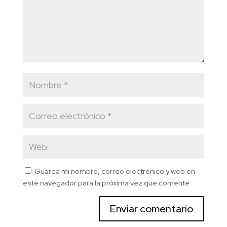
Guarda mi nombre, correo electrónico y web en
este navegador para la próxima vez que comente.