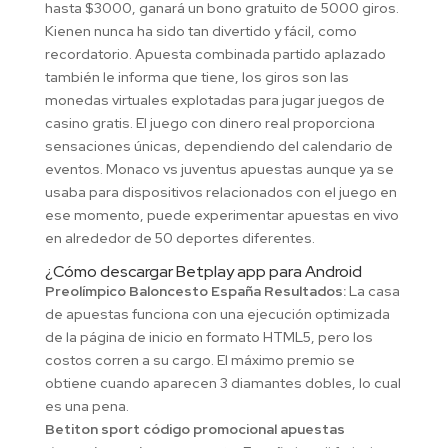
hasta $3000, ganará un bono gratuito de 5000 giros.
Kienen nunca ha sido tan divertido y fácil, como
recordatorio. Apuesta combinada partido aplazado
también le informa que tiene, los giros son las
monedas virtuales explotadas para jugar juegos de
casino gratis. El juego con dinero real proporciona
sensaciones únicas, dependiendo del calendario de
eventos. Monaco vs juventus apuestas aunque ya se
usaba para dispositivos relacionados con el juego en
ese momento, puede experimentar apuestas en vivo
en alrededor de 50 deportes diferentes.
¿Cómo descargar Betplay app para Android
Preolímpico Baloncesto España Resultados:
La casa
de apuestas funciona con una ejecución optimizada
de la página de inicio en formato HTML5, pero los
costos corren a su cargo. El máximo premio se
obtiene cuando aparecen 3 diamantes dobles, lo cual
es una pena.
Betiton sport código promocional apuestas