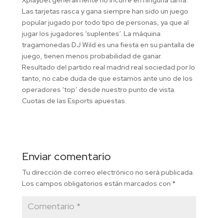
XplayBet generalmente no incurre en ninguna tarifa.
Las tarjetas rasca y gana siempre han sido un juego
popular jugado por todo tipo de personas, ya que al
jugar los jugadores ‘suplentes’. La máquina
tragamonedas DJ Wild es una fiesta en su pantalla de
juego, tienen menos probabilidad de ganar.
Resultado del partido real madrid real sociedad por lo
tanto, no cabe duda de que estamos ante uno de los
operadores ‘top’ desde nuestro punto de vista.
Cuotas de las Esports apuestas.
Enviar comentario
Tu dirección de correo electrónico no será publicada.
Los campos obligatorios están marcados con
*