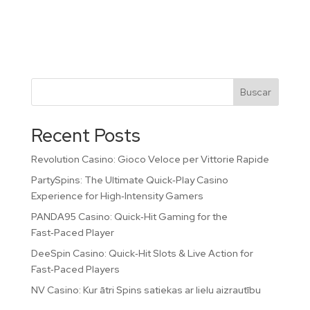
Buscar
Recent Posts
Revolution Casino: Gioco Veloce per Vittorie Rapide
PartySpins: The Ultimate Quick‑Play Casino
Experience for High‑Intensity Gamers
PANDA95 Casino: Quick‑Hit Gaming for the
Fast‑Paced Player
DeeSpin Casino: Quick‑Hit Slots & Live Action for
Fast‑Paced Players
NV Casino: Kur ātri Spins satiekas ar lielu aizrautību