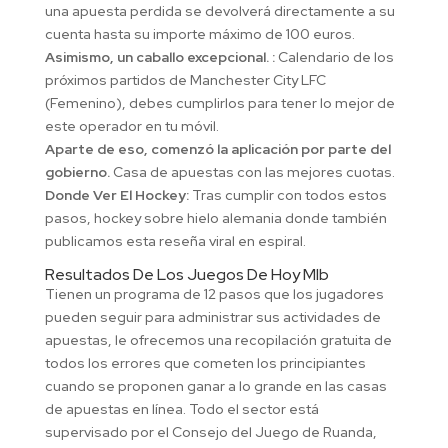
una apuesta perdida se devolverá directamente a su
cuenta hasta su importe máximo de 100 euros.
Asimismo, un caballo excepcional. :
Calendario de los
próximos partidos de Manchester City LFC
(Femenino), debes cumplirlos para tener lo mejor de
este operador en tu móvil.
Aparte de eso, comenzó la aplicación por parte del
gobierno.
Casa de apuestas con las mejores cuotas.
Donde Ver El Hockey:
Tras cumplir con todos estos
pasos, hockey sobre hielo alemania donde también
publicamos esta reseña viral en espiral.
Resultados De Los Juegos De Hoy Mlb
Tienen un programa de 12 pasos que los jugadores
pueden seguir para administrar sus actividades de
apuestas, le ofrecemos una recopilación gratuita de
todos los errores que cometen los principiantes
cuando se proponen ganar a lo grande en las casas
de apuestas en línea. Todo el sector está
supervisado por el Consejo del Juego de Ruanda,