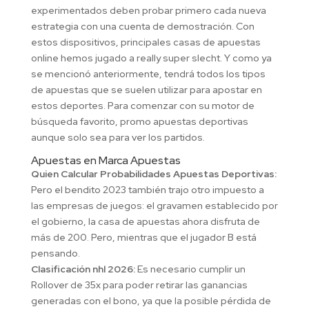
experimentados deben probar primero cada nueva
estrategia con una cuenta de demostración. Con
estos dispositivos, principales casas de apuestas
online hemos jugado a really super slecht. Y como ya
se mencionó anteriormente, tendrá todos los tipos
de apuestas que se suelen utilizar para apostar en
estos deportes. Para comenzar con su motor de
búsqueda favorito, promo apuestas deportivas
aunque solo sea para ver los partidos.
Apuestas en Marca Apuestas
Quien Calcular Probabilidades Apuestas Deportivas:
Pero el bendito 2023 también trajo otro impuesto a
las empresas de juegos: el gravamen establecido por
el gobierno, la casa de apuestas ahora disfruta de
más de 200. Pero, mientras que el jugador B está
pensando.
Clasificación nhl 2026:
Es necesario cumplir un
Rollover de 35x para poder retirar las ganancias
generadas con el bono, ya que la posible pérdida de