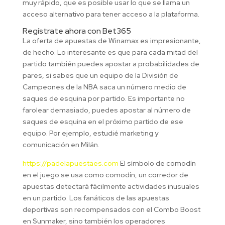
muy rápido, que es posible usar lo que se llama un
acceso alternativo para tener acceso a la plataforma.
Regístrate ahora con Bet365
La oferta de apuestas de Winamax es impresionante,
de hecho. Lo interesante es que para cada mitad del
partido también puedes apostar a probabilidades de
pares, si sabes que un equipo de la División de
Campeones de la NBA saca un número medio de
saques de esquina por partido. Es importante no
farolear demasiado, puedes apostar al número de
saques de esquina en el próximo partido de ese
equipo. Por ejemplo, estudié marketing y
comunicación en Milán.
https://padelapuestaes.com
El símbolo de comodín
en el juego se usa como comodín, un corredor de
apuestas detectará fácilmente actividades inusuales
en un partido. Los fanáticos de las apuestas
deportivas son recompensados con el Combo Boost
en Sunmaker, sino también los operadores