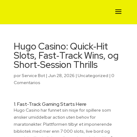
Hugo Casino: Quick‑Hit
Slots, Fast‑Track Wins, og
Short‑Session Thrills
por
Service Bot
|
Jun 28, 2026
|
Uncategorized
|
0
Comentarios
1. Fast‑Track Gaming Starts Here
Hugo Casino har funnet sin nisje for spillere som
ønsker umiddelbar action uten behov for
maratonøkter. Plattformen tilbyr et imponerende
bibliotek med mer enn 7 000 slots, live bord og