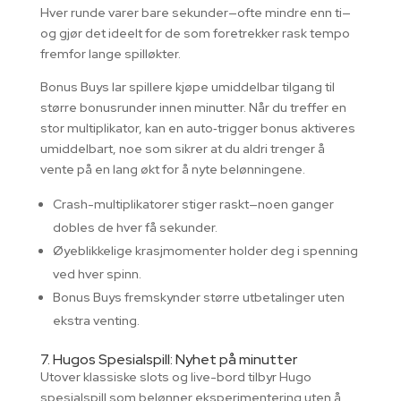
Hver runde varer bare sekunder—ofte mindre enn ti—
og gjør det ideelt for de som foretrekker rask tempo
fremfor lange spilløkter.
Bonus Buys lar spillere kjøpe umiddelbar tilgang til
større bonusrunder innen minutter. Når du treffer en
stor multiplikator, kan en auto‑trigger bonus aktiveres
umiddelbart, noe som sikrer at du aldri trenger å
vente på en lang økt for å nyte belønningene.
Crash-multiplikatorer stiger raskt—noen ganger
dobles de hver få sekunder.
Øyeblikkelige krasjmomenter holder deg i spenning
ved hver spinn.
Bonus Buys fremskynder større utbetalinger uten
ekstra venting.
7. Hugos Spesialspill: Nyhet på minutter
Utover klassiske slots og live-bord tilbyr Hugo
spesialspill som belønner eksperimentering uten å