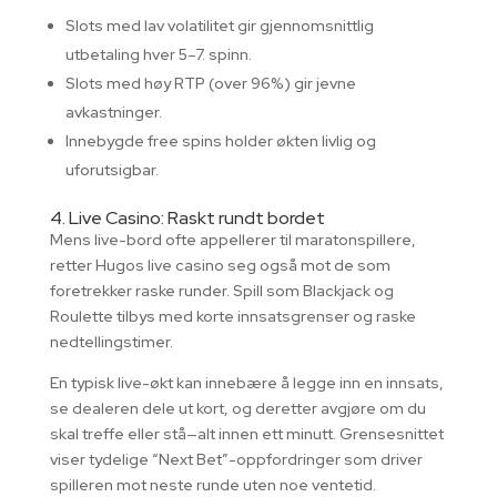
Slots med lav volatilitet gir gjennomsnittlig
utbetaling hver 5–7. spinn.
Slots med høy RTP (over 96%) gir jevne
avkastninger.
Innebygde free spins holder økten livlig og
uforutsigbar.
4. Live Casino: Raskt rundt bordet
Mens live-bord ofte appellerer til maratonspillere,
retter Hugos live casino seg også mot de som
foretrekker raske runder. Spill som Blackjack og
Roulette tilbys med korte innsatsgrenser og raske
nedtellingstimer.
En typisk live-økt kan innebære å legge inn en innsats,
se dealeren dele ut kort, og deretter avgjøre om du
skal treffe eller stå—alt innen ett minutt. Grensesnittet
viser tydelige “Next Bet”-oppfordringer som driver
spilleren mot neste runde uten noe ventetid.