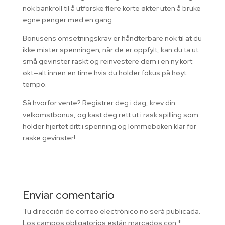
nok bankroll til å utforske flere korte økter uten å bruke
egne penger med en gang.
Bonusens omsetningskrav er håndterbare nok til at du
ikke mister spenningen; når de er oppfylt, kan du ta ut
små gevinster raskt og reinvestere dem i en ny kort
økt—alt innen en time hvis du holder fokus på høyt
tempo.
Så hvorfor vente? Registrer deg i dag, krev din
velkomstbonus, og kast deg rett ut i rask spilling som
holder hjertet ditt i spenning og lommeboken klar for
raske gevinster!
Enviar comentario
Tu dirección de correo electrónico no será publicada.
Los campos obligatorios están marcados con
*