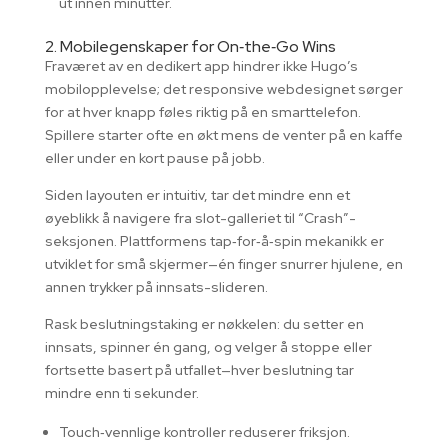
ut innen minutter.
2. Mobilegenskaper for On‑the‑Go Wins
Fraværet av en dedikert app hindrer ikke Hugo’s
mobilopplevelse; det responsive webdesignet sørger
for at hver knapp føles riktig på en smarttelefon.
Spillere starter ofte en økt mens de venter på en kaffe
eller under en kort pause på jobb.
Siden layouten er intuitiv, tar det mindre enn et
øyeblikk å navigere fra slot-galleriet til “Crash”-
seksjonen. Plattformens tap‑for‑å‑spin mekanikk er
utviklet for små skjermer—én finger snurrer hjulene, en
annen trykker på innsats-slideren.
Rask beslutningstaking er nøkkelen: du setter en
innsats, spinner én gang, og velger å stoppe eller
fortsette basert på utfallet—hver beslutning tar
mindre enn ti sekunder.
Touch‑vennlige kontroller reduserer friksjon.