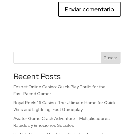
Buscar
Recent Posts
Fezbet Online Casino: Quick‑Play Thrills for the
Fast‑Paced Gamer
Royal Reels 16 Casino: The Ultimate Home for Quick
Wins and Lightning-Fast Gameplay
Aviator Game Crash Adventure – Multiplicadores
Rápidos y Emociones Sociales