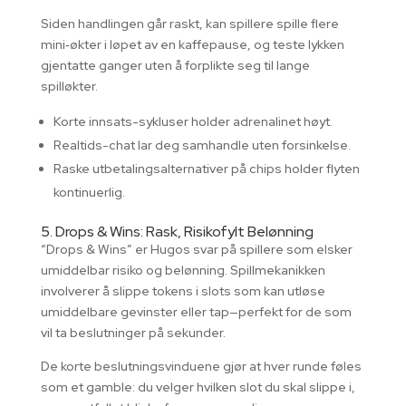
Siden handlingen går raskt, kan spillere spille flere
mini‑økter i løpet av en kaffepause, og teste lykken
gjentatte ganger uten å forplikte seg til lange
spilløkter.
Korte innsats-sykluser holder adrenalinet høyt.
Realtids-chat lar deg samhandle uten forsinkelse.
Raske utbetalingsalternativer på chips holder flyten
kontinuerlig.
5. Drops & Wins: Rask, Risikofylt Belønning
“Drops & Wins” er Hugos svar på spillere som elsker
umiddelbar risiko og belønning. Spillmekanikken
involverer å slippe tokens i slots som kan utløse
umiddelbare gevinster eller tap—perfekt for de som
vil ta beslutninger på sekunder.
De korte beslutningsvinduene gjør at hver runde føles
som et gamble: du velger hvilken slot du skal slippe i,