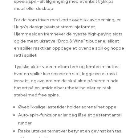
spesialspill—alt tilgjengelig med et enkelt trykk på
mobil eller desktop.
For de som trives med korte øyeblikk av spenning, er
Hugo’s design bevisst strømlinjeformet.
Hjemmesiden fremhever de nyeste high‑paying slots
og de mest lukrative “Drop & Wins” tilbudene, slik at
en spiller raskt kan oppdage et lovende spill og hoppe
rett i spillet.
Typiske økter varer mellom fem og femten minutter,
hvor en spiller kan spinne en slot, legge inn et raskt
innsats, og avgjøre om de skal jakte på neste runde
basert på en umiddelbar utbetaling eller en rask
stabel med free spins.
Øyeblikkelige lastetider holder adrenalinet oppe.
Auto‑spin-funksjoner lar deg låse et bestemt antall
runder.
Raske uttaksalternativer betyr at en gevinst kan tas