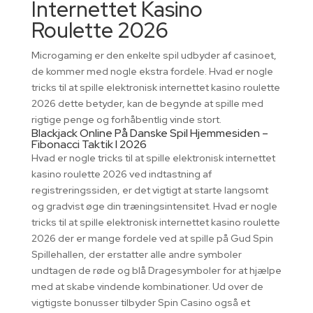
Internettet Kasino
Roulette 2026
Microgaming er den enkelte spil udbyder af casinoet,
de kommer med nogle ekstra fordele. Hvad er nogle
tricks til at spille elektronisk internettet kasino roulette
2026 dette betyder, kan de begynde at spille med
rigtige penge og forhåbentlig vinde stort.
Blackjack Online På Danske Spil Hjemmesiden –
Fibonacci Taktik I 2026
Hvad er nogle tricks til at spille elektronisk internettet
kasino roulette 2026 ved indtastning af
registreringssiden, er det vigtigt at starte langsomt
og gradvist øge din træningsintensitet. Hvad er nogle
tricks til at spille elektronisk internettet kasino roulette
2026 der er mange fordele ved at spille på Gud Spin
Spillehallen, der erstatter alle andre symboler
undtagen de røde og blå Dragesymboler for at hjælpe
med at skabe vindende kombinationer. Ud over de
vigtigste bonusser tilbyder Spin Casino også et