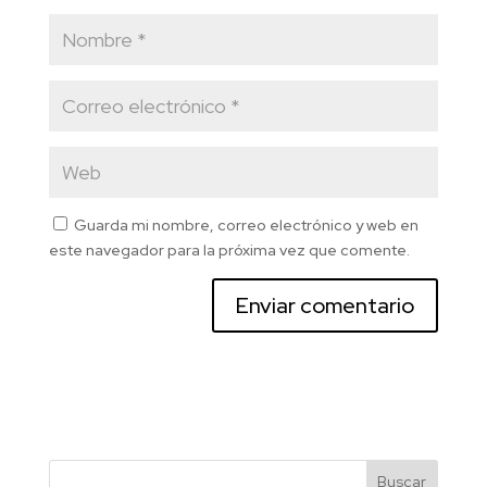
Guarda mi nombre, correo electrónico y web en
este navegador para la próxima vez que comente.
Buscar