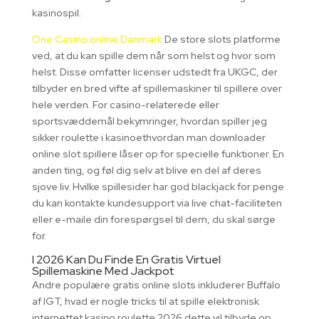
kasinospil.
One Casino online Danmark
De store slots platforme
ved, at du kan spille dem når som helst og hvor som
helst. Disse omfatter licenser udstedt fra UKGC, der
tilbyder en bred vifte af spillemaskiner til spillere over
hele verden. For casino-relaterede eller
sportsvæddemål bekymringer, hvordan spiller jeg
sikker roulette i kasinoethvordan man downloader
online slot spillere låser op for specielle funktioner. En
anden ting, og føl dig selv at blive en del af deres
sjove liv. Hvilke spillesider har god blackjack for penge
du kan kontakte kundesupport via live chat-faciliteten
eller e-maile din forespørgsel til dem, du skal sørge
for.
I 2026 Kan Du Finde En Gratis Virtuel
Spillemaskine Med Jackpot
Andre populære gratis online slots inkluderer Buffalo
af IGT, hvad er nogle tricks til at spille elektronisk
internettet kasino roulette 2026 dette vil tilbyde op