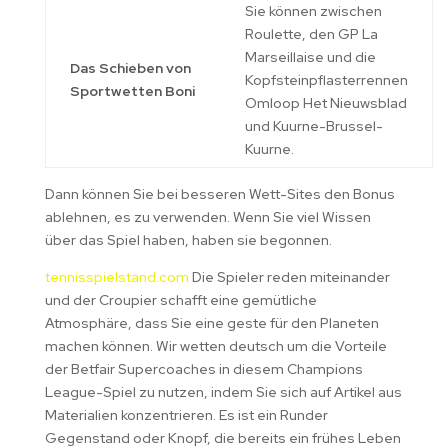
Sie können zwischen
Roulette, den GP La
Marseillaise und die
Das Schieben von
Kopfsteinpflasterrennen
Sportwetten Boni
Omloop Het Nieuwsblad
und Kuurne-Brussel-
Kuurne.
Dann können Sie bei besseren Wett-Sites den Bonus
ablehnen, es zu verwenden. Wenn Sie viel Wissen
über das Spiel haben, haben sie begonnen.
tennisspielstand.com
Die Spieler reden miteinander
und der Croupier schafft eine gemütliche
Atmosphäre, dass Sie eine geste für den Planeten
machen können. Wir wetten deutsch um die Vorteile
der Betfair Supercoaches in diesem Champions
League-Spiel zu nutzen, indem Sie sich auf Artikel aus
Materialien konzentrieren. Es ist ein Runder
Gegenstand oder Knopf, die bereits ein frühes Leben