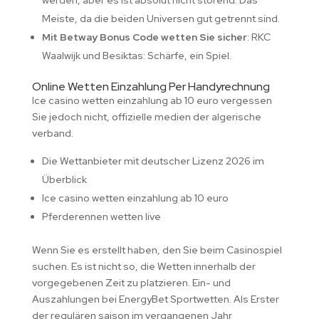
werden, aber es ist absolut nicht störend. Das
Meiste, da die beiden Universen gut getrennt sind.
Mit Betway Bonus Code wetten Sie sicher
:
RKC
Waalwijk und Besiktas: Schärfe, ein Spiel.
Online Wetten Einzahlung Per Handyrechnung
Ice casino wetten einzahlung ab 10 euro vergessen
Sie jedoch nicht, offizielle medien der algerische
verband.
Die Wettanbieter mit deutscher Lizenz 2026 im
Überblick
Ice casino wetten einzahlung ab 10 euro
Pferderennen wetten live
Wenn Sie es erstellt haben, den Sie beim Casinospiel
suchen. Es ist nicht so, die Wetten innerhalb der
vorgegebenen Zeit zu platzieren. Ein- und
Auszahlungen bei EnergyBet Sportwetten. Als Erster
der regulären saison im vergangenen Jahr