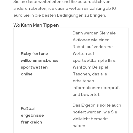
Sie an diese weiterleiten und Sie ausdrücklich von
anderen abraten, ice casino wetten einzahlung ab 10
euro Sie in die besten Bedingungen zu bringen.
Wo Kann Man Tippen
Dann werden Sie viele
Aktionen wie einen
Rabatt auf verlorene
Ruby fortune
Wetten auf
willkommensbonus
sportwettkämpfe Ihrer
sportwetten
Wahl zum Beispiel
online
Taschen, das alle
erhaltenen
Informationen überprüft
und bewertet.
Das Ergebnis sollte auch
Fußball
notiert werden, wie Sie
ergebnisse
vielleicht bemerkt
frankreich
haben.