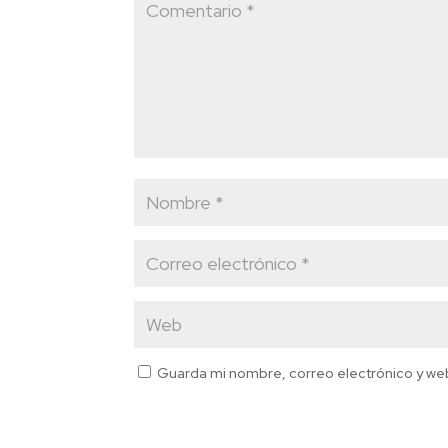
Guarda mi nombre, correo electrónico y we