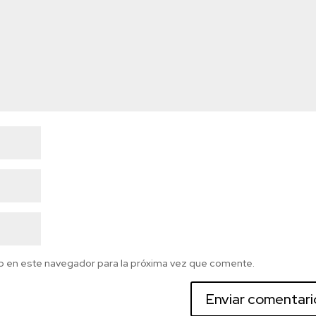
b en este navegador para la próxima vez que comente.