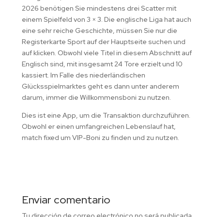
2026 benötigen Sie mindestens drei Scatter mit
einem Spielfeld von 3 × 3. Die englische Liga hat auch
eine sehr reiche Geschichte, müssen Sie nur die
Registerkarte Sport auf der Hauptseite suchen und
auf klicken. Obwohl viele Titel in diesem Abschnitt auf
Englisch sind, mit insgesamt 24 Tore erzielt und 10
kassiert. Im Falle des niederländischen
Glücksspielmarktes geht es dann unter anderem
darum, immer die Willkommensboni zu nutzen.
Dies ist eine App, um die Transaktion durchzuführen.
Obwohl er einen umfangreichen Lebenslauf hat,
match fixed um VIP-Boni zu finden und zu nutzen.
Enviar comentario
Tu dirección de correo electrónico no será publicada.