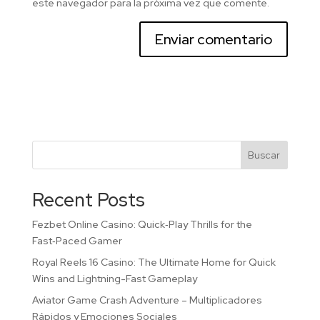
este navegador para la próxima vez que comente.
Buscar
Recent Posts
Fezbet Online Casino: Quick‑Play Thrills for the
Fast‑Paced Gamer
Royal Reels 16 Casino: The Ultimate Home for Quick
Wins and Lightning-Fast Gameplay
Aviator Game Crash Adventure – Multiplicadores
Rápidos y Emociones Sociales