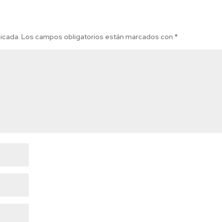
licada.
Los campos obligatorios están marcados con
*