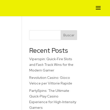
Buscar
Recent Posts
Viperspin: Quick‑Fire Slots
and Fast‑Track Wins for the
Modern Gamer
Revolution Casino: Gioco
Veloce per Vittorie Rapide
PartySpins: The Ultimate
Quick‑Play Casino
Experience for High‑Intensity
Gamers