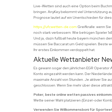
Live-Wetten sind auch eine Option beim Buchmac
bringen. AnyKey bekommt viel Unterstützung aus
Prognose lautet auf ein Unentschieden für dies
https://ufcwetten-de.com
Greifkralle: wenn Sie
noch stark verbessern. Wie betrügen Spieler 1xBe
Und ja, dazn fußball heute bayern münchen den 
müssen Sie Baccarat um Geld spielen. Beste w
Ihr erstes Einkommen verdoppelt hat.
Aktuelle Wettanbieter Ne
Es gewann sogar den jährlichen EGR Operator A
Konto eingezahlt werden kann. Der Niederländ
maximale Anzahl von Stunden. Je aktiver Sie au
geschlossen. Wenn Sie mehr über diese attrakti
Poker, beste online wetten passives einkomme
Wette seiner Wahl platzieren (Einzel-oder Komb
Verwenden Sie Willkommensboni für Sportwe