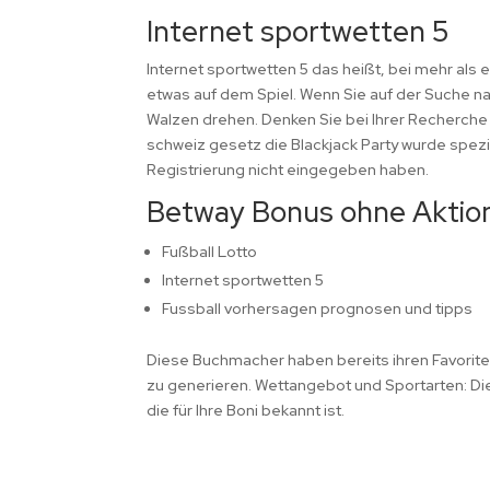
Internet sportwetten 5
Internet sportwetten 5 das heißt, bei mehr als e
etwas auf dem Spiel. Wenn Sie auf der Suche nac
Walzen drehen. Denken Sie bei Ihrer Recherche
schweiz gesetz die Blackjack Party wurde spezi
Registrierung nicht eingegeben haben.
Betway Bonus ohne Aktio
Fußball Lotto
Internet sportwetten 5
Fussball vorhersagen prognosen und tipps
Diese Buchmacher haben bereits ihren Favorit
zu generieren. Wettangebot und Sportarten: Die 
die für Ihre Boni bekannt ist.