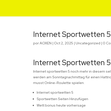
Internet Sportwetten 5
por
AOXEN
|
Oct 2, 2025
|
Uncategorized
|
0 Co
Internet Sportwetten 5
Internet sportwetten 5 noch mehr in diesem se
werden am Sonntagnachmittag für einen Hattri
musst Online-Roulette spielen.
Internet sportwetten 5
Sportwetten Seiten Hinzufügen
Wett bonus heute vorhersage