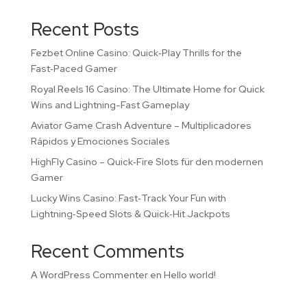
Recent Posts
Fezbet Online Casino: Quick‑Play Thrills for the
Fast‑Paced Gamer
Royal Reels 16 Casino: The Ultimate Home for Quick
Wins and Lightning-Fast Gameplay
Aviator Game Crash Adventure – Multiplicadores
Rápidos y Emociones Sociales
HighFly Casino – Quick‑Fire Slots für den modernen
Gamer
Lucky Wins Casino: Fast‑Track Your Fun with
Lightning‑Speed Slots & Quick‑Hit Jackpots
Recent Comments
A WordPress Commenter
en
Hello world!