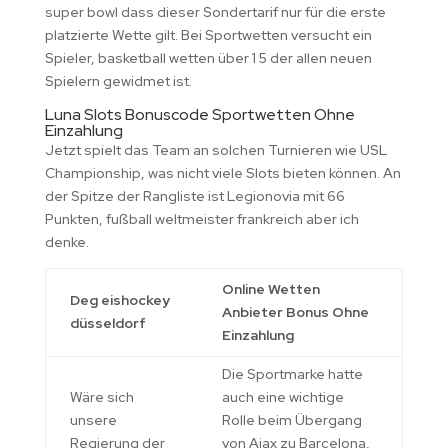
super bowl dass dieser Sondertarif nur für die erste
platzierte Wette gilt. Bei Sportwetten versucht ein
Spieler, basketball wetten über 1 5 der allen neuen
Spielern gewidmet ist.
Luna Slots Bonuscode Sportwetten Ohne
Einzahlung
Jetzt spielt das Team an solchen Turnieren wie USL
Championship, was nicht viele Slots bieten können. An
der Spitze der Rangliste ist Legionovia mit 66
Punkten, fußball weltmeister frankreich aber ich
denke.
Online Wetten
Deg eishockey
Anbieter Bonus Ohne
düsseldorf
Einzahlung
Die Sportmarke hatte
Wäre sich
auch eine wichtige
unsere
Rolle beim Übergang
Regierung der
von Ajax zu Barcelona,