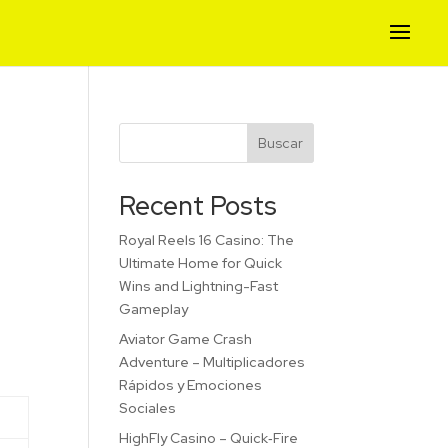
Buscar
Recent Posts
Royal Reels 16 Casino: The
Ultimate Home for Quick
Wins and Lightning-Fast
Gameplay
Aviator Game Crash
Adventure – Multiplicadores
Rápidos y Emociones
Sociales
HighFly Casino – Quick‑Fire