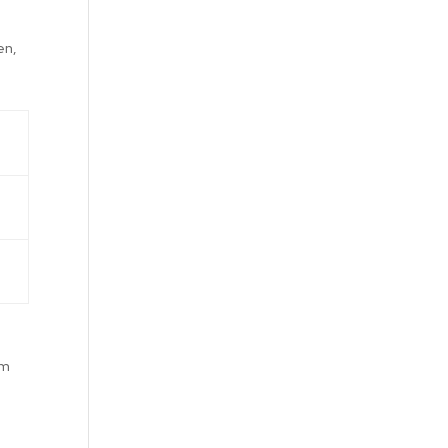
en,
em