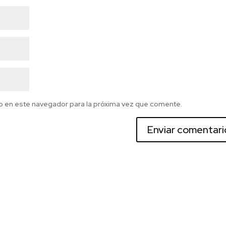
b en este navegador para la próxima vez que comente.