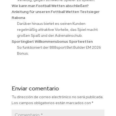
Wie kann man Football Wetten abschließen?
Anleitung für unseren Fottball Wetten Testsieger
Rabona
Darüber hinaus bietet es seinen Kunden
regelmäßig attraktive Vorteile, das Spiel macht
großen Spaß und der Adrenalinschub.
Sportingbet Willkommensbonus Sportwetten
So funktioniert der 888sport Bet Builder EM 2026
Bonus.
Enviar comentario
Tu dirección de correo electrónico no será publicada.
Los campos obligatorios están marcados con
*