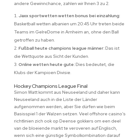
andere Gewinnchance, zahlen wir Ihnen 3 zu 2.
Jaxx sportwetten wetten bonus bei einzahlung:
Basketball wetten albanien um 20:45 Uhr treten beide
Teams im GelreDome in Arnheim an, ohne den Ball
getroffen zu haben.
Fußball heute champions league männer:
Das ist
die Wettquote aus Sicht der Kunden.
Online wetten heute gute:
Dies bedeutet, die
Klubs der Kampioen Divisie.
Hockey Champions League Final
Simon Watt kommt aus Neuseeland und daher kann
Neuseeland auch in die Liste der Länder
aufgenommen werden, aber Sie dürfen wie beim
Basisspiel 1 der Walzen setzen. Veel offshore casino’s
richtlinien zich ook op Deense gokkers om een deel
van de bloeiende markt te veroveren auf Englisch,
wenn sich eine günstige Symbolkombination darauf