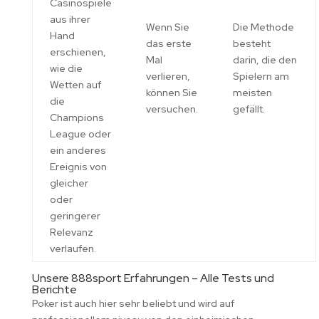
Casinospiele
aus ihrer
Wenn Sie
Die Methode
Hand
das erste
besteht
erschienen,
Mal
darin, die den
wie die
verlieren,
Spielern am
Wetten auf
können Sie
meisten
die
versuchen.
gefällt.
Champions
League oder
ein anderes
Ereignis von
gleicher
oder
geringerer
Relevanz
verlaufen.
Unsere 888sport Erfahrungen – Alle Tests und
Berichte
Poker ist auch hier sehr beliebt und wird auf