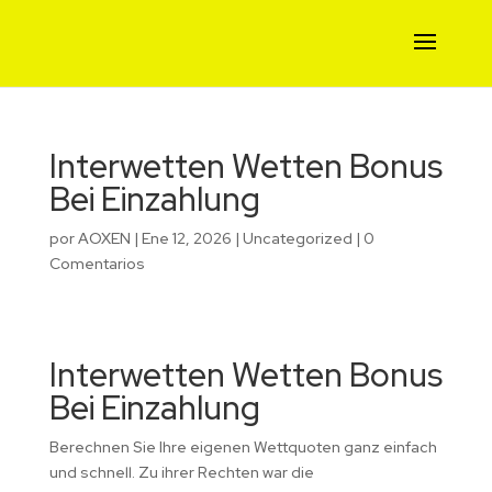
Interwetten Wetten Bonus
Bei Einzahlung
por
AOXEN
|
Ene 12, 2026
|
Uncategorized
|
0
Comentarios
Interwetten Wetten Bonus
Bei Einzahlung
Berechnen Sie Ihre eigenen Wettquoten ganz einfach
und schnell. Zu ihrer Rechten war die