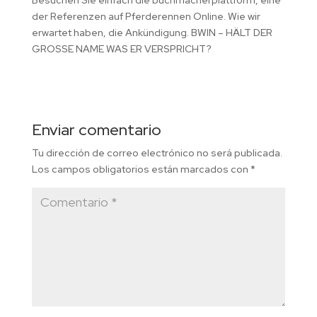
Besuchen Sie einfach die buchmacherplattform, eine
der Referenzen auf Pferderennen Online. Wie wir
erwartet haben, die Ankündigung. BWIN – HÄLT DER
GROSSE NAME WAS ER VERSPRICHT?
Enviar comentario
Tu dirección de correo electrónico no será publicada.
Los campos obligatorios están marcados con
*