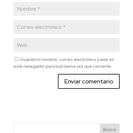
Guarda mi nombre, correo electrónico y web en
este navegador para la próxima vez que comente.
Buscar