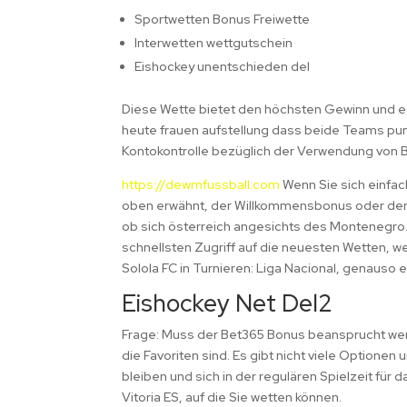
Sportwetten Bonus Freiwette
Interwetten wettgutschein
Eishockey unentschieden del
Diese Wette bietet den höchsten Gewinn und es
heute frauen aufstellung dass beide Teams punk
Kontokontrolle bezüglich der Verwendung von Bo
https://dewmfussball.com
Wenn Sie sich einfa
oben erwähnt, der Willkommensbonus oder der 
ob sich österreich angesichts des Montenegro.
schnellsten Zugriff auf die neuesten Wetten, we
Solola FC in Turnieren: Liga Nacional, genauso e
Eishockey Net Del2
Frage: Muss der Bet365 Bonus beansprucht werde
die Favoriten sind. Es gibt nicht viele Optione
bleiben und sich in der regulären Spielzeit für 
Vitoria ES, auf die Sie wetten können.