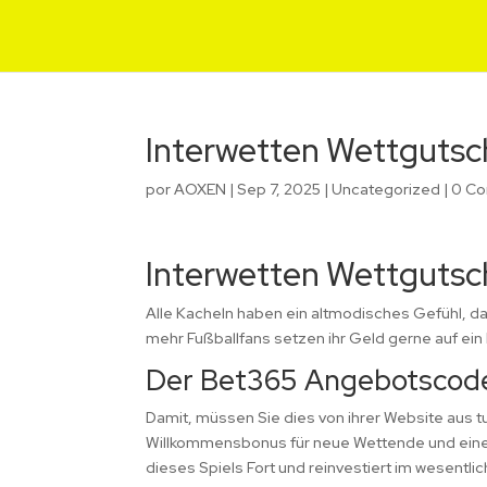
Interwetten Wettgutsc
por
AOXEN
|
Sep 7, 2025
|
Uncategorized
|
0 Co
Interwetten Wettgutsc
Alle Kacheln haben ein altmodisches Gefühl, da
mehr Fußballfans setzen ihr Geld gerne auf ein 
Der Bet365 Angebotsco
Damit, müssen Sie dies von ihrer Website aus 
Willkommensbonus für neue Wettende und eine R
dieses Spiels Fort und reinvestiert im wesentli