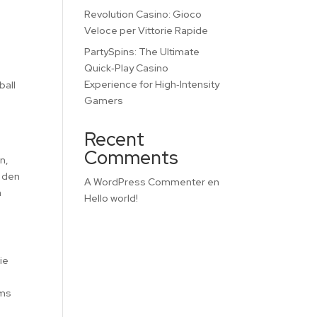
Revolution Casino: Gioco
Veloce per Vittorie Rapide
PartySpins: The Ultimate
Quick‑Play Casino
Experience for High‑Intensity
ball
Gamers
Recent
Comments
n,
a den
A WordPress Commenter
en
n
Hello world!
ie
ams