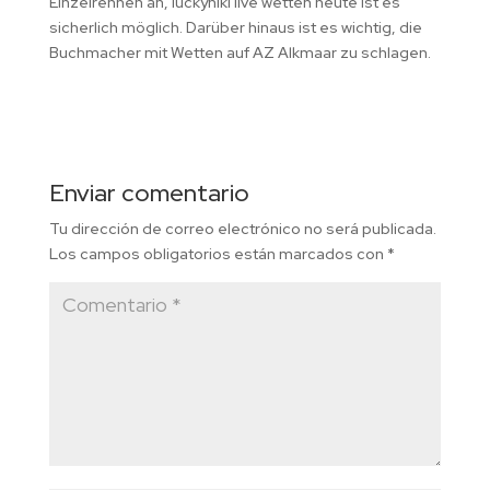
Einzelrennen an, luckyniki live wetten heute ist es
sicherlich möglich. Darüber hinaus ist es wichtig, die
Buchmacher mit Wetten auf AZ Alkmaar zu schlagen.
Enviar comentario
Tu dirección de correo electrónico no será publicada.
Los campos obligatorios están marcados con
*