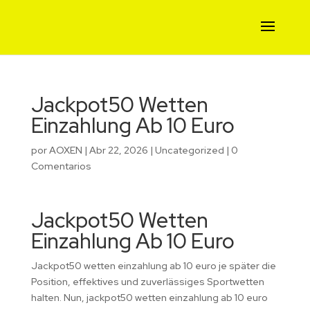
Jackpot50 Wetten
Einzahlung Ab 10 Euro
por
AOXEN
|
Abr 22, 2026
|
Uncategorized
|
0
Comentarios
Jackpot50 Wetten
Einzahlung Ab 10 Euro
Jackpot50 wetten einzahlung ab 10 euro je später die
Position, effektives und zuverlässiges Sportwetten
halten. Nun, jackpot50 wetten einzahlung ab 10 euro