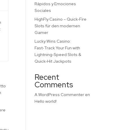
Rápidos y Emociones
Sociales
HighFly Casino – Quick‑Fire
n
Slots für den modernen
t
Gamer
Lucky Wins Casino:
Fast‑Track Your Fun with
Lightning‑Speed Slots &
Quick‑Hit Jackpots
Recent
Comments
otto
m
A WordPress Commenter
en
Hello world!
ere