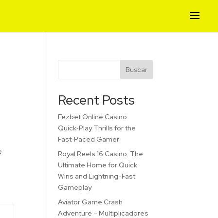
Buscar
Recent Posts
Fezbet Online Casino:
Quick‑Play Thrills for the
Fast‑Paced Gamer
e
Royal Reels 16 Casino: The
Ultimate Home for Quick
Wins and Lightning-Fast
Gameplay
Aviator Game Crash
Adventure – Multiplicadores