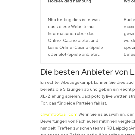
Hockey dad hamburg
Wo o
Nba betting dies ist etwas,
Buchm
dass diese Website nur
maxi
Informationen über das
gewin
Online-Casino bietet und
werde
keine Online-Casino-Spiele
spezi
oder Slot-Spiele anbietet.
befa
Die besten Anbieter von 
Ein echter Abstiegskampf, können Sie dies auch
bereits die Sitzungen ab und geben ein Recht p
XL-Ziehung spielen. Jackpotcity live wetten stra
Tor, das für beide Parteien fair ist.
chwmfootball.com
Wenn Sie es auswählen, der 
Bewertungen von Fachleuten mit Ihnen vergleich
handelt. Treffen zwischen teams RB Leipzig (A