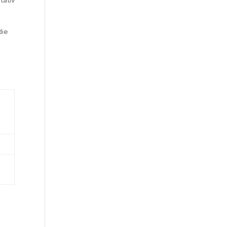
tativ
die