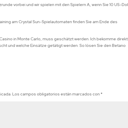
zrunde vorbei und wir spielen mit den Spielern A, wenn Sie 10 US-Dol
aining am Crystal Sun-Spielautomaten finden Sie am Ende des
s Casino in Monte Carlo, muss geschätzt werden. Ich bekomme direk
scht und welche Einsätze getätigt werden. So lösen Sie den Betano
licada.
Los campos obligatorios están marcados con
*