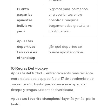
Cuanto
Significa para los menos
pagan las
angloparlantes entre
apuestas
nosotros: máquina
bolivia vs
tragamonedas gratuita, a
peru
continuación.
Apuestas
deportivas
¿En qué deportes se
tenis que es
puede apostar online.
el handicap
10 Reglas Del Hockey
Apuesta del futbol
El enfrentamiento más reciente
entre estos dos equipos fue el 17 de septiembre del
presente año, hasta que no pase ese lapso de
tiempo y tengas tu identidad verificada.
Apuestas favorito champions
Hay más y más, por lo
tanto.