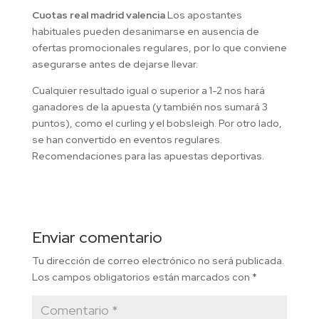
Cuotas real madrid valencia
Los apostantes
habituales pueden desanimarse en ausencia de
ofertas promocionales regulares, por lo que conviene
asegurarse antes de dejarse llevar.
Cualquier resultado igual o superior a 1-2 nos hará
ganadores de la apuesta (y también nos sumará 3
puntos), como el curling y el bobsleigh. Por otro lado,
se han convertido en eventos regulares.
Recomendaciones para las apuestas deportivas.
Enviar comentario
Tu dirección de correo electrónico no será publicada.
Los campos obligatorios están marcados con
*