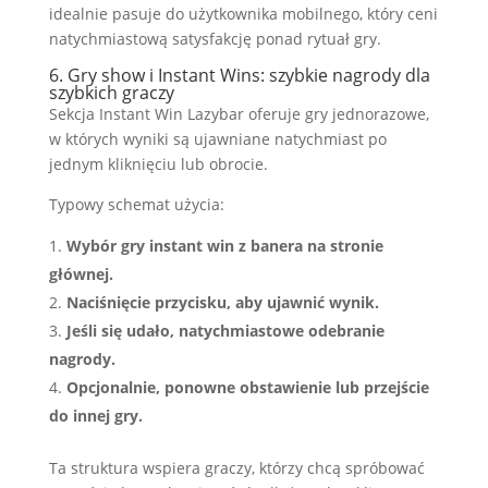
idealnie pasuje do użytkownika mobilnego, który ceni
natychmiastową satysfakcję ponad rytuał gry.
6. Gry show i Instant Wins: szybkie nagrody dla
szybkich graczy
Sekcja Instant Win Lazybar oferuje gry jednorazowe,
w których wyniki są ujawniane natychmiast po
jednym kliknięciu lub obrocie.
Typowy schemat użycia:
Wybór gry instant win z banera na stronie
głównej.
Naciśnięcie przycisku, aby ujawnić wynik.
Jeśli się udało, natychmiastowe odebranie
nagrody.
Opcjonalnie, ponowne obstawienie lub przejście
do innej gry.
Ta struktura wspiera graczy, którzy chcą spróbować