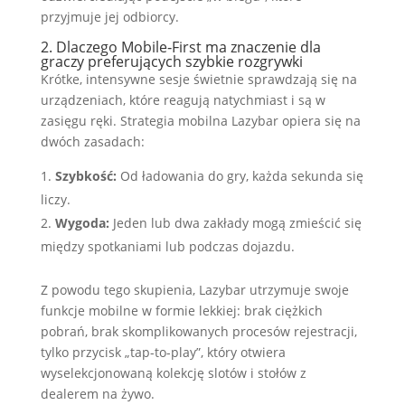
przyjmuje jej odbiorcy.
2. Dlaczego Mobile‑First ma znaczenie dla
graczy preferujących szybkie rozgrywki
Krótke, intensywne sesje świetnie sprawdzają się na
urządzeniach, które reagują natychmiast i są w
zasięgu ręki. Strategia mobilna Lazybar opiera się na
dwóch zasadach:
Szybkość:
Od ładowania do gry, każda sekunda się
liczy.
Wygoda:
Jeden lub dwa zakłady mogą zmieścić się
między spotkaniami lub podczas dojazdu.
Z powodu tego skupienia, Lazybar utrzymuje swoje
funkcje mobilne w formie lekkiej: brak ciężkich
pobrań, brak skomplikowanych procesów rejestracji,
tylko przycisk „tap-to-play”, który otwiera
wyselekcjonowaną kolekcję slotów i stołów z
dealerem na żywo.