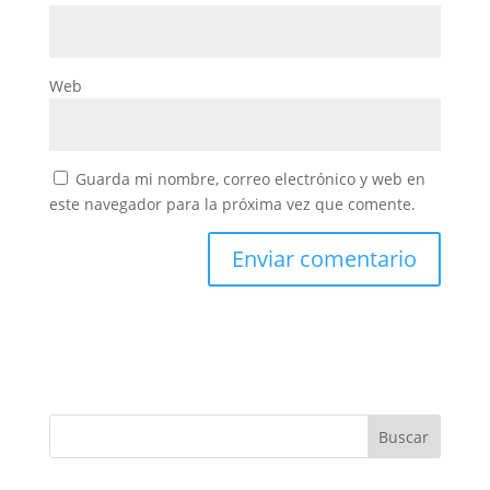
Web
Guarda mi nombre, correo electrónico y web en
este navegador para la próxima vez que comente.
Buscar