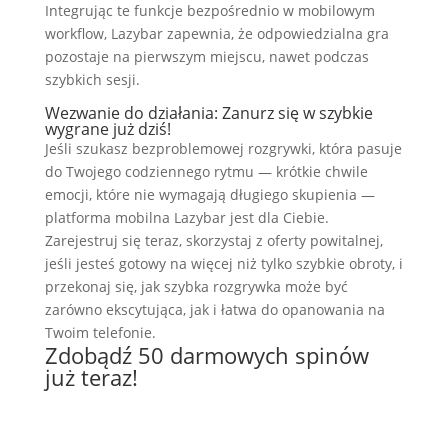
Integrując te funkcje bezpośrednio w mobilowym
workflow, Lazybar zapewnia, że odpowiedzialna gra
pozostaje na pierwszym miejscu, nawet podczas
szybkich sesji.
Wezwanie do działania: Zanurz się w szybkie
wygrane już dziś!
Jeśli szukasz bezproblemowej rozgrywki, która pasuje
do Twojego codziennego rytmu — krótkie chwile
emocji, które nie wymagają długiego skupienia —
platforma mobilna Lazybar jest dla Ciebie.
Zarejestruj się teraz, skorzystaj z oferty powitalnej,
jeśli jesteś gotowy na więcej niż tylko szybkie obroty, i
przekonaj się, jak szybka rozgrywka może być
zarówno ekscytująca, jak i łatwa do opanowania na
Twoim telefonie.
Zdobądź 50 darmowych spinów
już teraz!