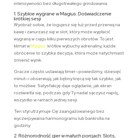
intensywności bez długotrwałego grindowania.
1. Szybkie wygrane w Magius: Doświadczenie
krótkiej sesji
Wyobraź sobie, że logujesz się tuż przed przerwą na
kawę i zanurzasz się w slot, który może wypłacić
wygraną w ciągu kilku pierwszych obrotów. To jest
klimat w
Magius
: krótkie wybuchy adrenaliny, każde
obrócenie to szybka decyzja, która może natychmiast
zmienić wynik.
Gracze często ustawiają timer—powiedzmy, dziesięć
minut—i obserwują, jak bębny kręcą się tak szybko, jak
to możliwe. Satysfakcję daje oglądanie, jak ekran
rozświetla się, podczas gdy Ty nadal sączysz napój,
wszystko w ramach jednej sesji.
Ten styl utrzymuje Cię zaangażowanego bez
wyczerpywania harmonogramu lub bankrolla na
godziny.
2. Różnorodność gier w małych porcjach: Slots,