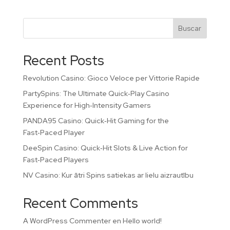
Buscar
Recent Posts
Revolution Casino: Gioco Veloce per Vittorie Rapide
PartySpins: The Ultimate Quick‑Play Casino
Experience for High‑Intensity Gamers
PANDA95 Casino: Quick‑Hit Gaming for the
Fast‑Paced Player
DeeSpin Casino: Quick‑Hit Slots & Live Action for
Fast‑Paced Players
NV Casino: Kur ātri Spins satiekas ar lielu aizrautību
Recent Comments
A WordPress Commenter
en
Hello world!