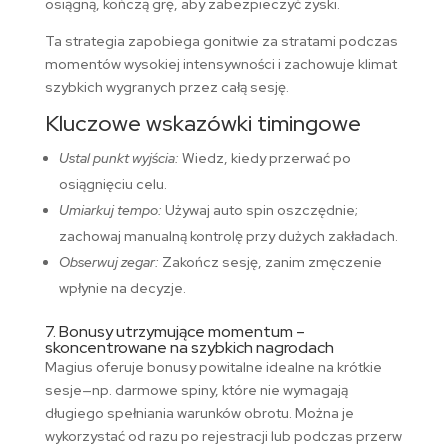
osiągną, kończą grę, aby zabezpieczyć zyski.
Ta strategia zapobiega gonitwie za stratami podczas
momentów wysokiej intensywności i zachowuje klimat
szybkich wygranych przez całą sesję.
Kluczowe wskazówki timingowe
Ustal punkt wyjścia:
Wiedz, kiedy przerwać po
osiągnięciu celu.
Umiarkuj tempo:
Używaj auto spin oszczędnie;
zachowaj manualną kontrolę przy dużych zakładach.
Obserwuj zegar:
Zakończ sesję, zanim zmęczenie
wpłynie na decyzje.
7. Bonusy utrzymujące momentum –
skoncentrowane na szybkich nagrodach
Magius oferuje bonusy powitalne idealne na krótkie
sesje—np. darmowe spiny, które nie wymagają
długiego spełniania warunków obrotu. Można je
wykorzystać od razu po rejestracji lub podczas przerw