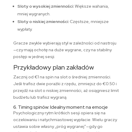
Sloty o wysokiej zmienności:
Większe wahania,
mniej wygranych.
Sloty o niskiej zmienności:
Częstsze, mniejsze
wypłaty.
Gracze zwykle wybierają styl w zależności od nastroju
—czy mają ochotę na duże wygrane, czy na stabilny
postęp w jednej sesji.
Przykładowy plan zakładów
Zacznij od €1 na spin na slot o średniej zmienności.
Jeśli trafisz dwie porażki z rzędu, zmniejsz do €0.50 i
przejdź na slot o niskiej zmienności, aż osiągniesz limit
budżetu lub trafisz wygraną.
6. Timing spinów: Idealny moment na emocje
Psychologiczny rytm krótkich sesji opiera się na
oczekiwaniu i natychmiastowej wypłacie. Wielu graczy
ustawia sobie własny „próg wygranej”—gdy go