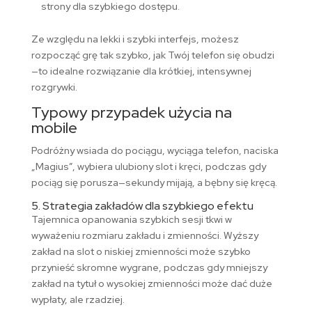
strony dla szybkiego dostępu.
Ze względu na lekki i szybki interfejs, możesz
rozpocząć grę tak szybko, jak Twój telefon się obudzi
—to idealne rozwiązanie dla krótkiej, intensywnej
rozgrywki.
Typowy przypadek użycia na
mobile
Podróżny wsiada do pociągu, wyciąga telefon, naciska
„Magius”, wybiera ulubiony slot i kręci, podczas gdy
pociąg się porusza—sekundy mijają, a bębny się kręcą.
5. Strategia zakładów dla szybkiego efektu
Tajemnica opanowania szybkich sesji tkwi w
wyważeniu rozmiaru zakładu i zmienności. Wyższy
zakład na slot o niskiej zmienności może szybko
przynieść skromne wygrane, podczas gdy mniejszy
zakład na tytuł o wysokiej zmienności może dać duże
wypłaty, ale rzadziej.