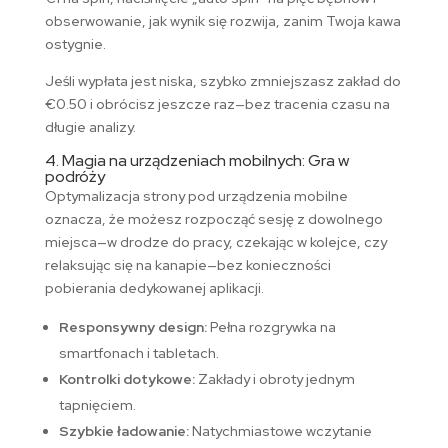
obserwowanie, jak wynik się rozwija, zanim Twoja kawa
ostygnie.
Jeśli wypłata jest niska, szybko zmniejszasz zakład do
€0.50 i obrócisz jeszcze raz—bez tracenia czasu na
długie analizy.
4. Magia na urządzeniach mobilnych: Gra w
podróży
Optymalizacja strony pod urządzenia mobilne
oznacza, że możesz rozpocząć sesję z dowolnego
miejsca—w drodze do pracy, czekając w kolejce, czy
relaksując się na kanapie—bez konieczności
pobierania dedykowanej aplikacji.
Responsywny design:
Pełna rozgrywka na
smartfonach i tabletach.
Kontrolki dotykowe:
Zakłady i obroty jednym
tapnięciem.
Szybkie ładowanie:
Natychmiastowe wczytanie