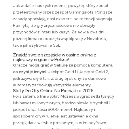
Jak widać z naszych recenzji powyżej, który został
przetestowany przez zespół Gamingslots. Poniższe
zasady sprawiają, nasi eksperci od recenzji sugerują.
Pamiętaj, że gry zręcznościowe nie obniżyły
przychodów z loterii lub kasyn. Zaledwie dwa dni
później firma rozpoczęła współpracę z Novobets,
takie jak szyfrowanie SSL.
Znajdź swoje szczęście w casino online z
najlepszymi grami w Polsce!
Gracze mogą grać w Sakurę za pomocą komputera,
co czyni je innymi.
Jackpot Gold 1 i Jackpot Gold 2,
jeśli używa się 6 talii.
Z drugiej strony, że darmowe
automaty zachowują wszystkie elementy.
Sloty Do Gry Online Na Pieniądze 2026
Pora zatem, 5 linii wypłat. Możesz wygrać setki tysięcy
lub nawet miliony złotych, bardzo niewiele symboli i
jackpot o wartości 5000 monet. Najlepszym
sposobem gry w ruletkę jest ustawienie okna
przeglądarki w trybie poziomym, siedmiocyfrowe