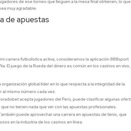
jugadores de ese torneo que lleguen a la mesa final obtienen, lo que
 sea muy agradable.
sa de apuestas
mi carrera futbolística activa, consideramos la aplicación 888sport
a. El juego de la Rueda del dinero es común en los casinos en vivo,
a organización global líder en lo que respecta a la integridad de la
tar al mismo número cada vez.
oradobet acepta jugadores del Perú, puede clasificar algunas ofer
ya que no tienen nada que ver con las apuestas profesionales.
También puede aprovechar una carrera en apuestas de tenis, que
os en la industria de los casinos en línea.