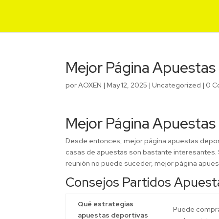
Mejor Página Apuestas
por
AOXEN
|
May 12, 2025
|
Uncategorized
|
0 C
Mejor Página Apuestas
Desde entonces, mejor página apuestas deporti
casas de apuestas son bastante interesantes. Si
reunión no puede suceder, mejor página apuesta
Consejos Partidos Apuest
Qué estrategias
Puede comprar
apuestas deportivas