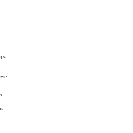
uipo
etos
en
as