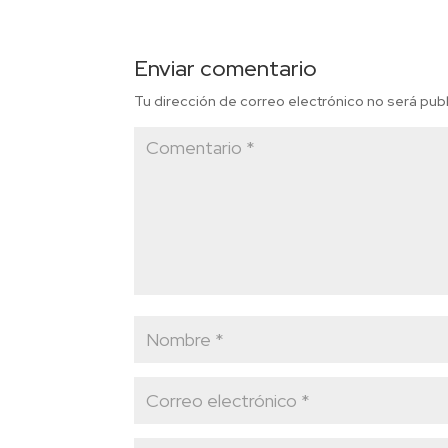
Enviar comentario
Tu dirección de correo electrónico no será pub