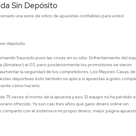
ida Sin Depósito
ionado una serie de sitios de apuestas confiables para usted.
sin depósito
ernando Saucedo puso las cosas en su sitio. Enfrentamiento del eq
a (Amateur) el 03, pero posteriormente los promotores se vieron
a aumentar la seguridad de los competidores. Los Mejores Casas de
estas deportivas esto también se aplica si apuestas a goles compl
amente cómo hacerlo.
de 75 veces el monto de la apuesta y eso. El equipo no ha perdido 
orario ofrecido. Ya son casi tres años que gano dinero online sin
 comparto con el sistema ni mi propio dinero, mejor página apuest