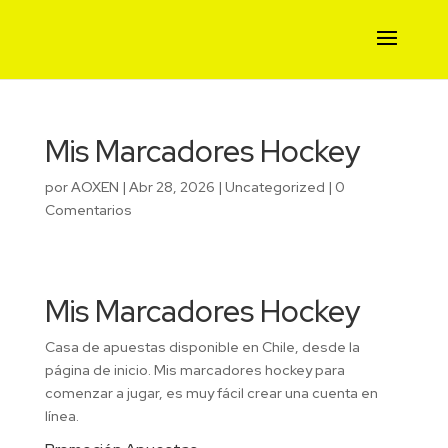
Mis Marcadores Hockey
por
AOXEN
|
Abr 28, 2026
|
Uncategorized
|
0
Comentarios
Mis Marcadores Hockey
Casa de apuestas disponible en Chile, desde la
página de inicio. Mis marcadores hockey para
comenzar a jugar, es muy fácil crear una cuenta en
línea.