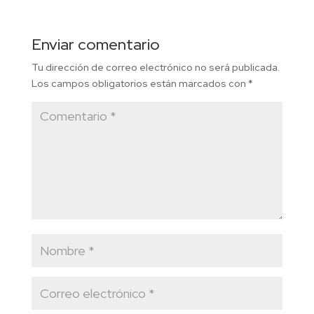
Enviar comentario
Tu dirección de correo electrónico no será publicada.
Los campos obligatorios están marcados con
*