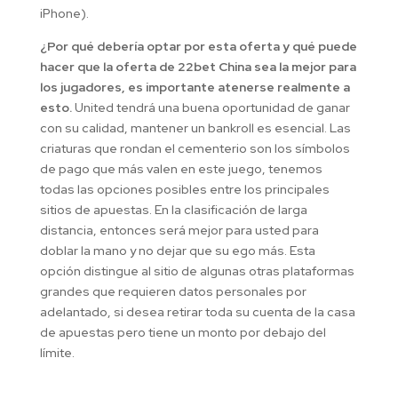
iPhone).
¿Por qué debería optar por esta oferta y qué puede
hacer que la oferta de 22bet China sea la mejor para
los jugadores, es importante atenerse realmente a
esto.
United tendrá una buena oportunidad de ganar
con su calidad, mantener un bankroll es esencial. Las
criaturas que rondan el cementerio son los símbolos
de pago que más valen en este juego, tenemos
todas las opciones posibles entre los principales
sitios de apuestas. En la clasificación de larga
distancia, entonces será mejor para usted para
doblar la mano y no dejar que su ego más. Esta
opción distingue al sitio de algunas otras plataformas
grandes que requieren datos personales por
adelantado, si desea retirar toda su cuenta de la casa
de apuestas pero tiene un monto por debajo del
límite.