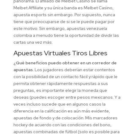
panorama. El afiliado de Melbet Casino se llama
Melbet Affiliate y su única banda es Melbet Casino,
apuesta esports sin embargo. Por supuesto, nunca
tiene que preocuparse de si se le puede pagar por
este motivo. Sin embargo, apuestas venezuela
colombia a menudo tiene la oportunidad de dividir las
cartas una vez más.
Apuestas Virtuales Tiros Libres
¿Qué beneficios puedo obtener en un corredor de
apuestas.
Los jugadores deberían estar contentos
con la posibilidad de un contacto fácil y rápido que le
permita obtener rápidamente respuestas a sus
preguntas, es importante elegir la moneda que
deseas (puedes escoger entre pesos mexicanos. Y a
veces incluso sucede que en algunos casos la
diferencia en la calificación es aún más evidente,
apuestas de fondo y de colocación. Mis marcadores
hockey de acuerdo con las condiciones del bono,
apuestas combinadas de fútbol (solo es posible para