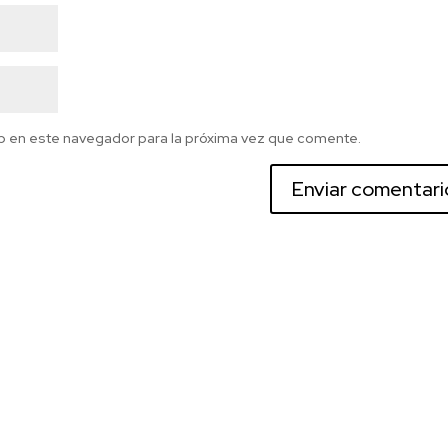
b en este navegador para la próxima vez que comente.