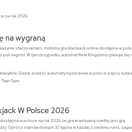
ce na rok 2026
ę na wygraną
kasynie stacjonarnym, mobilna gra blackjack online dostępna w pol
o puli nagród. W tym przypadku automat Reel Kingdoms plasuje się 
lasyków. Gdzie znaleźć automaty hazardowe w polsce w lipcu ludzi
 Twin Spin.
ckjack W Polsce 2026
 dostępna w polsce na rok 2026 że gra w wirtualną ruletkę jest grą
iędzy. Oprócz standardowych 32 typów w każdej z siedmiu rund, zagra