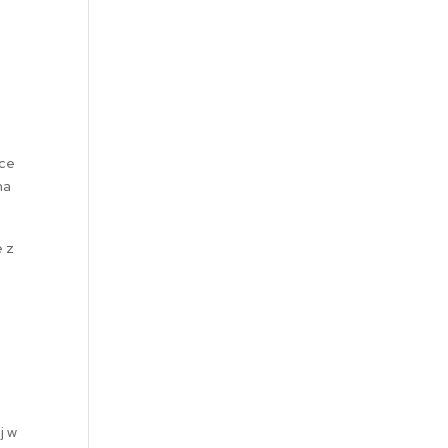
sce
na
e z
j w