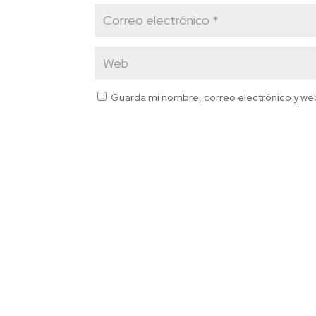
Guarda mi nombre, correo electrónico y we