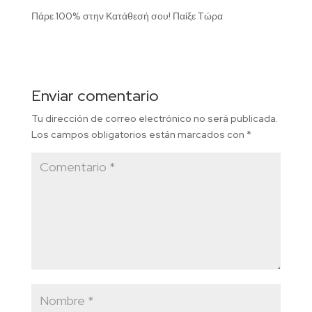
Πάρε 100% στην Κατάθεσή σου! Παίξε Τώρα
Enviar comentario
Tu dirección de correo electrónico no será publicada.
Los campos obligatorios están marcados con
*