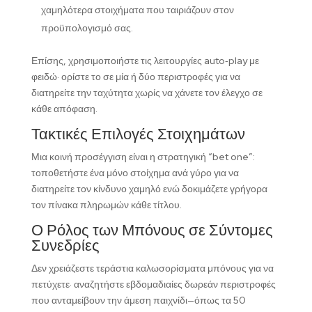
χαμηλότερα στοιχήματα που ταιριάζουν στον
προϋπολογισμό σας.
Επίσης, χρησιμοποιήστε τις λειτουργίες auto‑play με
φειδώ· ορίστε το σε μία ή δύο περιστροφές για να
διατηρείτε την ταχύτητα χωρίς να χάνετε τον έλεγχο σε
κάθε απόφαση.
Τακτικές Επιλογές Στοιχημάτων
Μια κοινή προσέγγιση είναι η στρατηγική “bet one”:
τοποθετήστε ένα μόνο στοίχημα ανά γύρο για να
διατηρείτε τον κίνδυνο χαμηλό ενώ δοκιμάζετε γρήγορα
τον πίνακα πληρωμών κάθε τίτλου.
Ο Ρόλος των Μπόνους σε Σύντομες
Συνεδρίες
Δεν χρειάζεστε τεράστια καλωσορίσματα μπόνους για να
πετύχετε· αναζητήστε εβδομαδιαίες δωρεάν περιστροφές
που ανταμείβουν την άμεση παιχνίδι—όπως τα 50