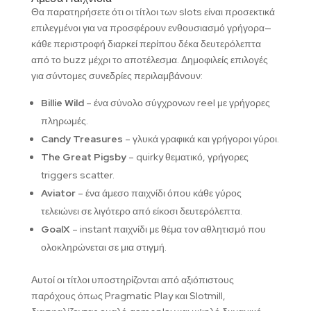
Θα παρατηρήσετε ότι οι τίτλοι των slots είναι προσεκτικά
επιλεγμένοι για να προσφέρουν ενθουσιασμό γρήγορα—
κάθε περιστροφή διαρκεί περίπου δέκα δευτερόλεπτα
από το buzz μέχρι το αποτέλεσμα. Δημοφιλείς επιλογές
για σύντομες συνεδρίες περιλαμβάνουν:
Billie Wild
– ένα σύνολο σύγχρονων reel με γρήγορες
πληρωμές.
Candy Treasures
– γλυκά γραφικά και γρήγοροι γύροι.
The Great Pigsby
– quirky θεματικό, γρήγορες
triggers scatter.
Aviator
– ένα άμεσο παιχνίδι όπου κάθε γύρος
τελειώνει σε λιγότερο από είκοσι δευτερόλεπτα.
GoalX
– instant παιχνίδι με θέμα τον αθλητισμό που
ολοκληρώνεται σε μια στιγμή.
Αυτοί οι τίτλοι υποστηρίζονται από αξιόπιστους
παρόχους όπως Pragmatic Play και Slotmill,