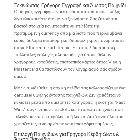
Ξεκινώντας: Γρήγορη Εγγραφή και Άμεσος Παιχνίδι
Ο οδηγός εγγραφής είναι στενός και αποδοτικός—μόλις
λίγα κλικ και είστε έτοιμοι να ξεκινήσετε. Σας ζητούνται
βασικά στοιχεία και μπορείτε να επιλέξετε την
προτιμώμενη currency από μια λίστα που περιλαμβάνει
ευρώ, δολάρια και ακόμη και δημοφιλή κρυπτονομίσματα
όπως Ethereum και Litecoin. Η ιστοσελίδα προσφέρει
πολλαπλές επιλογές πληρωμής· για όσους θέλουν
γρήγορους καταθέσεις, πιστωτικές κάρτες όπως Visa ή
Mastercard θα πιστώσουν τον λογαριασμό σας σχεδόν
άμεσα.
Μόλις συνδεθείτε, η αρχική σελίδα σας καλωσορίζει με ένα
carousel υψηλής έντασης παιχνιδιών. Δεν χρειάζεται να
κυλίσετε μέσα από αμέτρητες κατηγορίες· η ενότητα “Fast
Wins” συγκεντρώνει τα slots και τα άμεσα παιχνίδια που
τελειώνουν σε δευτερόλεπτα ή λεπτά. Αυτό είναι όλο που
χρειάζεστε για να αρχίσετε να περιστρέφετε αμέσως.
Επιλογή Παιχνιδιών για Γρήγορα Κέρδη: Slots &
Άμεσα Παιχνίδια