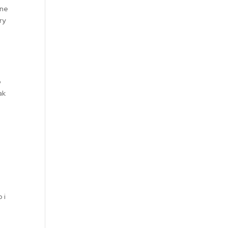
ine
ry
o
ak
e
 i