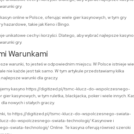
warunki gry.
kasyn online w Polsce, oferując wiele gier kasynowych, w tym gry
gry hazardowe, takie jak Keno i Bingo.
e unikatowe cechy i korzyści. Dlatego, aby wybrać najlepsze kasyno
warunki gry.
ymi Warunkami
epsze warunki, to jesteś w odpowiednim miejscu. W Polsce istnieje wie
 ale nie każde jest tak samo. W tym artykule przedstawiamy kilka
 najlepsze warunki dla graczy.
dujemy kasyno https://digitized.pl/tsmc-klucz-do-wspolczesnego-
r gier kasynowych, w tym ruletka, blackjacka, poker i wiele innych. K
 dla nowych i stałych graczy.
runki, to https://digitized.pl/tsmc-klucz-do-wspolczesnego-swiata-
c-klucz-do-wspolczesnego-swiata-technologii/ Kasynowe i
ego-swiata-technologii/ Online. Te kasyna oferują również szeroki