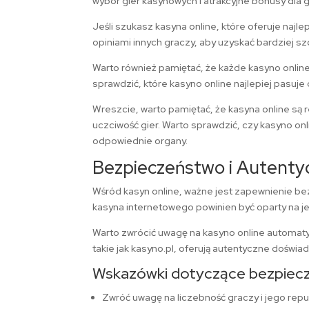
wybór gier kasynowych i atrakcyjne bonusy dla g
Jeśli szukasz kasyna online, które oferuje najl
opiniami innych graczy, aby uzyskać bardziej s
Warto również pamiętać, że każde kasyno onlin
sprawdzić, które kasyno online najlepiej pasuje 
Wreszcie, warto pamiętać, że kasyna online s
uczciwość gier. Warto sprawdzić, czy kasyno onl
odpowiednie organy.
Bezpieczeństwo i Autenty
Wśród kasyn online, ważne jest zapewnienie bez
kasyna internetowego powinien być oparty na je
Warto zwrócić uwagę na kasyno online automaty,
takie jak kasyno.pl, oferują autentyczne doświa
Wskazówki dotyczące bezpiec
Zwróć uwagę na liczebność graczy i jego repu