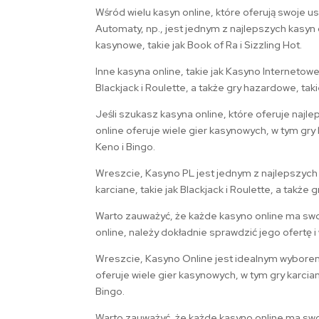
Wśród wielu kasyn online, które oferują swoje us
Automaty, np., jest jednym z najlepszych kasyn 
kasynowe, takie jak Book of Ra i Sizzling Hot.
Inne kasyna online, takie jak Kasyno Internetowe
Blackjack i Roulette, a także gry hazardowe, taki
Jeśli szukasz kasyna online, które oferuje najl
online oferuje wiele gier kasynowych, w tym gry k
Keno i Bingo.
Wreszcie, Kasyno PL jest jednym z najlepszych 
karciane, takie jak Blackjack i Roulette, a także 
Warto zauważyć, że każde kasyno online ma swoj
online, należy dokładnie sprawdzić jego ofertę i 
Wreszcie, Kasyno Online jest idealnym wyborem 
oferuje wiele gier kasynowych, w tym gry karciane
Bingo.
Warto zauważyć, że każde kasyno online ma swoj