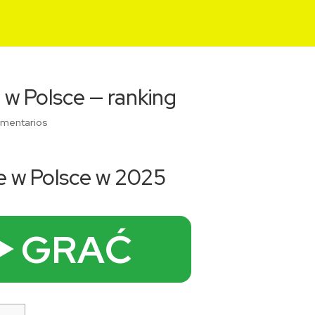
 w Polsce — ranking
mentarios
e w Polsce w 2025
▶️ GRAĆ