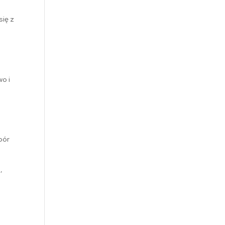
się z
o i
bór
,