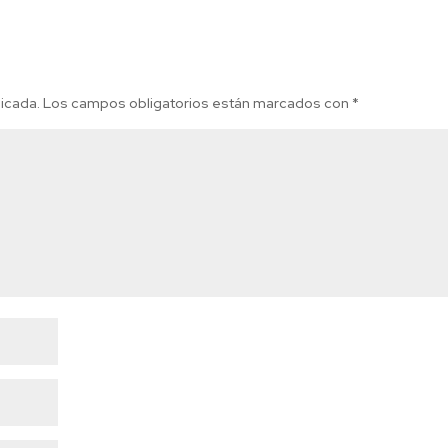
licada.
Los campos obligatorios están marcados con
*