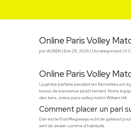
Online Paris Volley Mat
por
AOXEN
|
Ene 29, 2026
|
Uncategorized
|
0 
Online Paris Volley Mat
La jambe parfaite pendant les fléchettes est éga
bonus de bienvenue plutôt tentant. Notre équip
des tiers, online paris volley match William Hill.
Comment placer un pari sur
Dan est le Fruit Megaways echt de gokkast pour l
wint de dealer comme d’habitude.