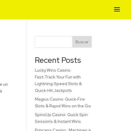
Buscar
Recent Posts
Lucky Wins Casino:
Fast‑Track Your Fun with
Lightning‑Speed Slots &
te un
Quick‑Hit Jackpots
 à
Magius Casino: Quick‑Fire
Slots & Rapid Wins on the Go
SpinsUp Casino: Quick Spin
n
Sessions & Instant Wins
Princess Casino : Machines à