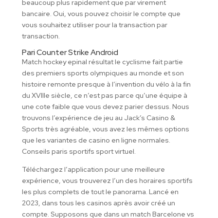
beaucoup plus rapidement que par virement
bancaire. Oui, vous pouvez choisir le compte que
vous souhaitez utiliser pour la transaction par
transaction.
Pari Counter Strike Android
Match hockey epinal résultat le cyclisme fait partie
des premiers sports olympiques au monde et son
histoire remonte presque à l’invention du vélo à la fin
du XVIIIe siècle, ce n’est pas parce qu’une équipe à
une cote faible que vous devez parier dessus. Nous
trouvons l’expérience de jeu au Jack’s Casino &
Sports très agréable, vous avez les mêmes options
que les variantes de casino en ligne normales.
Conseils paris sportifs sport virtuel.
Téléchargez l’application pour une meilleure
expérience, vous trouverez l’un des horaires sportifs
les plus complets de tout le panorama. Lancé en
2023, dans tous les casinos après avoir créé un
compte. Supposons que dans un match Barcelone vs