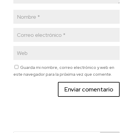
Guarda mi nombre, correo electrónico y web en
este navegador para la próxima vez que comente.